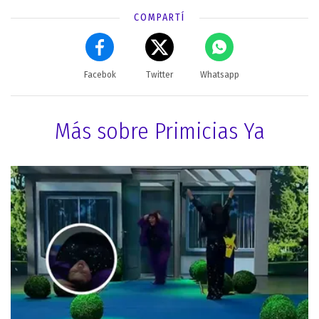
COMPARTÍ
Facebok
Twitter
Whatsapp
Más sobre Primicias Ya