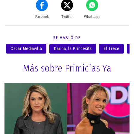
Facebok
Twitter
Whatsapp
SE HABLÓ DE
Oscar Mediavilla
Karina, la Princesita
El Trece
C
Más sobre Primicias Ya