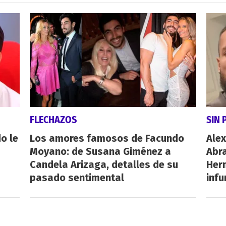
FLECHAZOS
SIN 
o le
Los amores famosos de Facundo
Alex
Moyano: de Susana Giménez a
Abr
Candela Arizaga, detalles de su
Her
pasado sentimental
inf