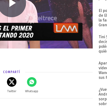
El p
de E
la f
Gra
desa
Tini
deci
polé
quié
afue
Apar
vide
COMPARTÍ
Wand
sus 
¿Vue
Twitter
Whatsapp
Andr
sorp
sobr