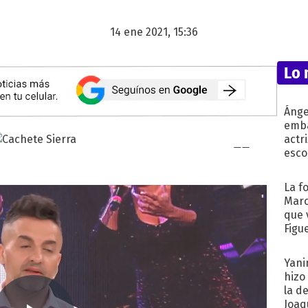
14 ene 2021, 15:36
Lo 
Ánge
emba
actr
esco
La f
Marc
que 
Figu
Yani
hizo
la d
Joaqu