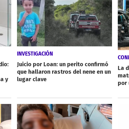
INVESTIGACIÓN
CON
dio:
Juicio por Loan: un perito confirmó
La d
que hallaron rastros del nene en un
mat
ha y
lugar clave
por 