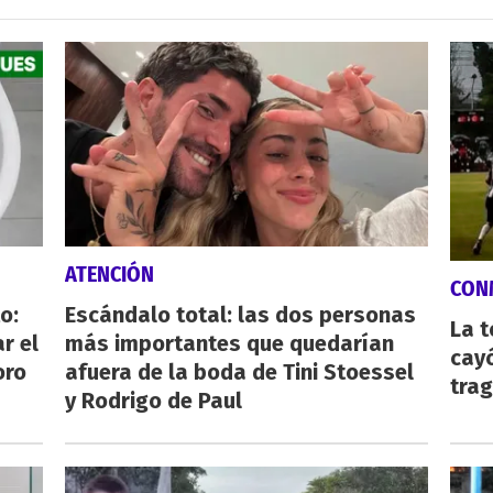
ATENCIÓN
CON
o:
Escándalo total: las dos personas
La 
r el
más importantes que quedarían
cayó
oro
afuera de la boda de Tini Stoessel
tra
y Rodrigo de Paul