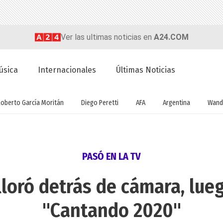
Ver las ultimas noticias en
A24.COM
úsica
Internacionales
Últimas Noticias
Roberto García Moritán
Diego Peretti
AFA
Argentina
Wand
PASÓ EN LA TV
lloró detrás de cámara, lueg
"Cantando 2020"