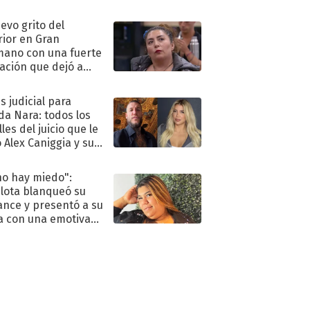
eso al reality
uevo grito del
rior en Gran
ano con una fuerte
ación que dejó a
oya en shock:
idora"
s judicial para
a Nara: todos los
les del juicio que le
 Alex Caniggia y sus
imos pasos
no hay miedo":
lota blanqueó su
nce y presentó a su
a con una emotiva
aración de amor