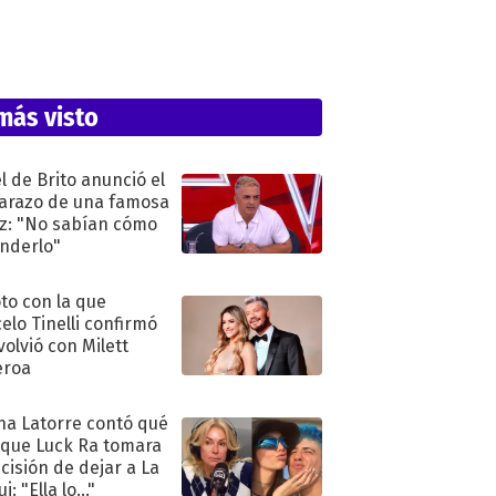
más visto
l de Brito anunció el
razo de una famosa
iz: "No sabían cómo
nderlo"
oto con la que
elo Tinelli confirmó
volvió con Milett
eroa
na Latorre contó qué
 que Luck Ra tomara
ecisión de dejar a La
i: "Ella lo..."