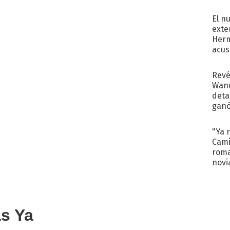
regr
El n
exte
Herm
acus
Pinc
"Tra
Revé
Wand
detal
ganó
próx
"Ya 
Cami
roma
novi
decl
as Ya