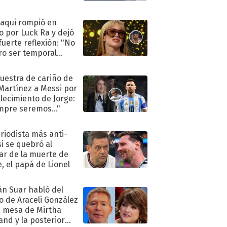
oaqui rompió en
to por Luck Ra y dejó
fuerte reflexión: "No
ro ser temporal
.."
uestra de cariño de
 Martínez a Messi por
allecimiento de Jorge:
mpre seremos..."
eriodista más anti-
i se quebró al
ar de la muerte de
e, el papá de Lionel
án Suar habló del
to de Araceli González
a mesa de Mirtha
and y la posterior