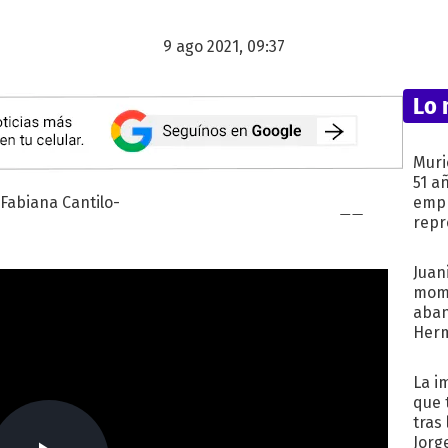
9 ago 2021, 09:37
Lo 
Muri
51 a
empr
repr
mod
Juani
mome
aba
Her
recib
La i
que 
tras
Jorg