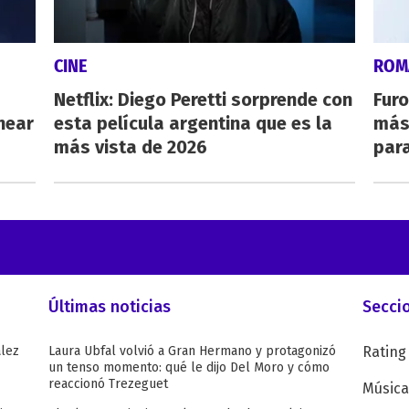
CINE
ROM
Netflix: Diego Peretti sorprende con
Furo
near
esta película argentina que es la
más
más vista de 2026
para
Últimas noticias
Secci
ález
Laura Ubfal volvió a Gran Hermano y protagonizó
Rating
un tenso momento: qué le dijo Del Moro y cómo
reaccionó Trezeguet
Música