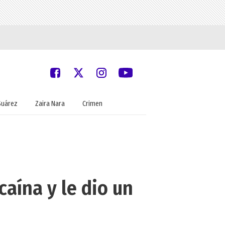
Suárez
Zaira Nara
Crimen
caína y le dio un