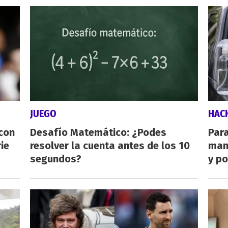
JUEGO
HAC
 con
Desafío Matemático: ¿Podes
Para
ie
resolver la cuenta antes de los 10
man
segundos?
y po