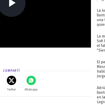
La J
llan
una 
quie
para.
La m
Sofi
el f
"Sie
El p
Mess
COMPARTÍ
habl
Jorg
Adri
Twitter
Whatsapp
llan
en l
Legr