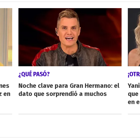
¿QUÉ PASÓ?
¡OTR
énes
Noche clave para Gran Hermano: el
Yani
z en
dato que sorprendió a muchos
que 
en e