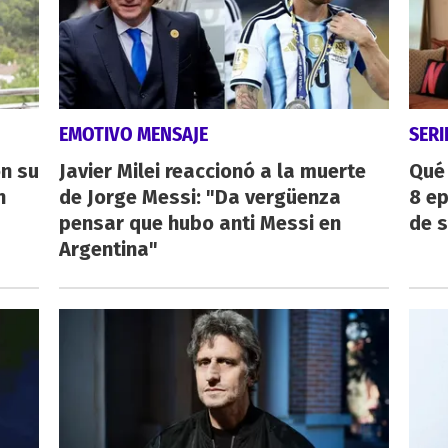
EMOTIVO MENSAJE
SERI
on su
Javier Milei reaccionó a la muerte
Qué 
n
de Jorge Messi: "Da vergüenza
8 ep
pensar que hubo anti Messi en
de 
Argentina"