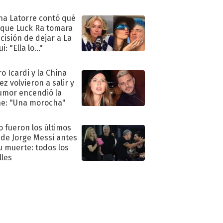
nciliación
na Latorre contó qué
 que Luck Ra tomara
ecisión de dejar a La
i: "Ella lo..."
o Icardi y la China
ez volvieron a salir y
umor encendió la
e: "Una morocha"
 fueron los últimos
 de Jorge Messi antes
u muerte: todos los
lles