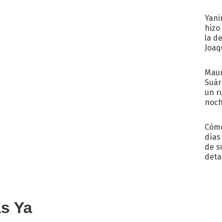
reco
Yani
hizo
la d
Joaqu
Maur
Suár
un r
noch
Cómo
días
de s
deta
as Ya