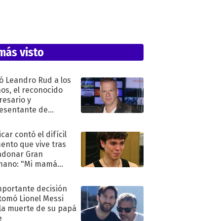
más visto
ó Leandro Rud a los
ños, el reconocido
esario y
esentante de
elos
car contó el difícil
nto que vive tras
ndonar Gran
mano: "Mi mamá
ió..."
mportante decisión
tomó Lionel Messi
 la muerte de su papá
e