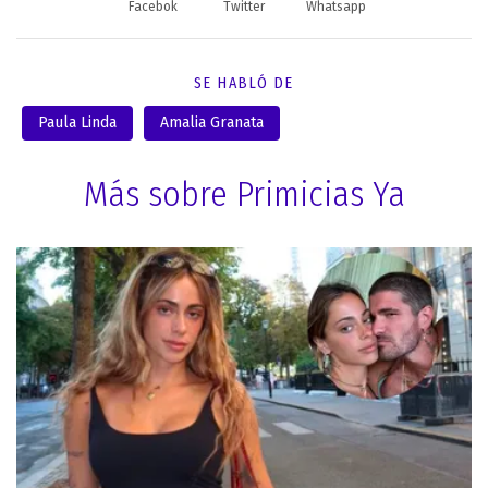
Facebok
Twitter
Whatsapp
SE HABLÓ DE
Paula Linda
Amalia Granata
Más sobre Primicias Ya