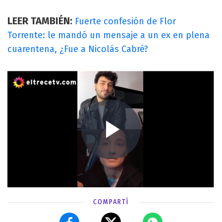
LEER TAMBIÉN:
Fuerte confesión de Flor
Torrente: le mandó un mensaje a un ex en plena
cuarentena, ¿Fue a Nicolás Cabré?
COMPARTÍ