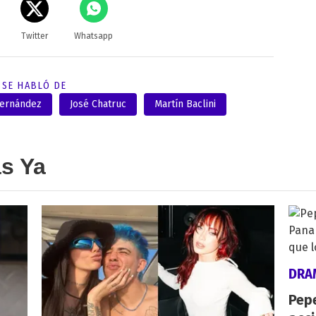
Twitter
Whatsapp
SE HABLÓ DE
Fernández
José Chatruc
Martín Baclini
as Ya
DRA
Pepe