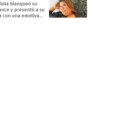
lota blanqueó su
nce y presentó a su
a con una emotiva
aración de amor