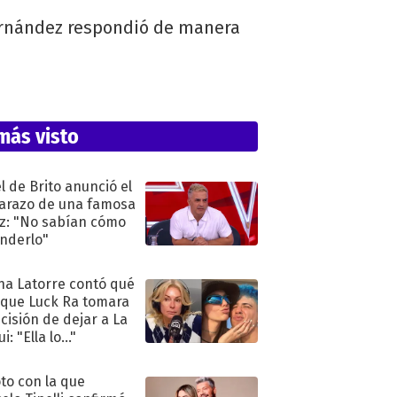
Fernández respondió de manera
más visto
l de Brito anunció el
razo de una famosa
iz: "No sabían cómo
nderlo"
na Latorre contó qué
 que Luck Ra tomara
ecisión de dejar a La
i: "Ella lo..."
oto con la que