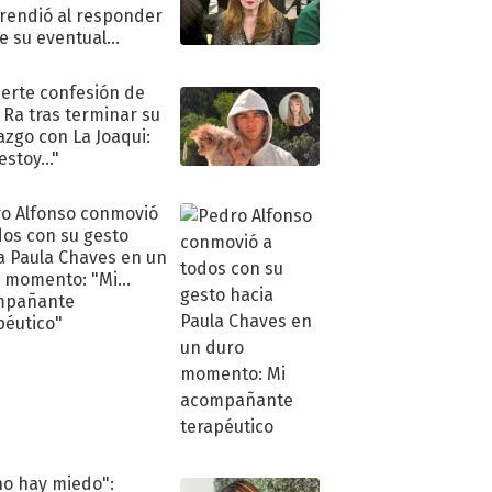
rendió al responder
e su eventual
eso al reality
uerte confesión de
 Ra tras terminar su
azgo con La Joaqui:
stoy..."
o Alfonso conmovió
dos con su gesto
a Paula Chaves en un
 momento: "Mi
mpañante
péutico"
no hay miedo":