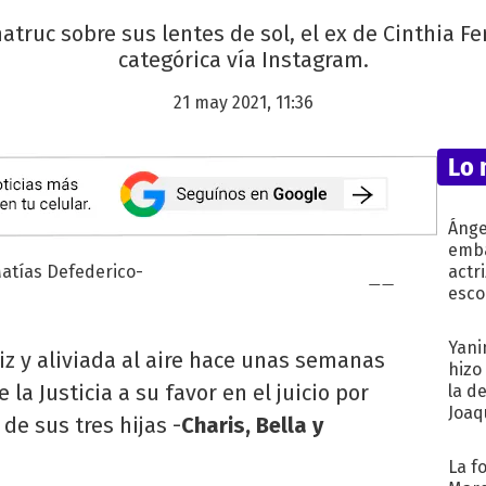
hatruc sobre sus lentes de sol, el ex de Cinthia 
categórica vía Instagram.
21 may 2021, 11:36
Lo 
Ánge
emba
actr
esco
Yani
iz y aliviada al aire hace unas semanas
hizo
la Justicia a su favor en el juicio por
la d
Joaqu
de sus tres hijas -
Charis, Bella y
La f