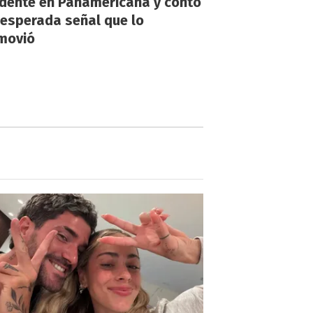
idente en Panamericana y contó
nesperada señal que lo
movió