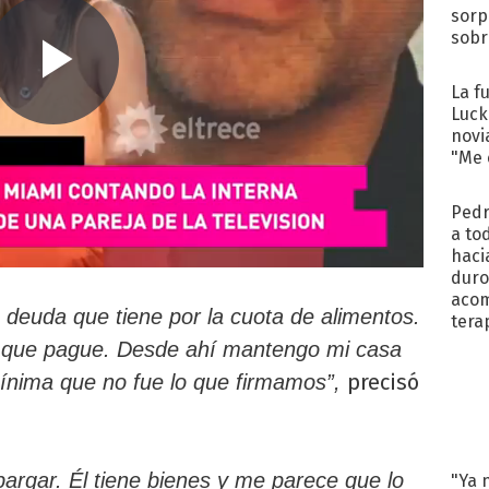
sorp
sobr
regr
La f
Luck
novi
"Me e
Pedr
a to
haci
duro
aco
a deuda que tiene por la cuota de alimentos.
tera
 que pague. Desde ahí mantengo mi casa
precisó
ínima que no fue lo que firmamos”,
mbargar. Él tiene bienes y me parece que lo
"Ya 