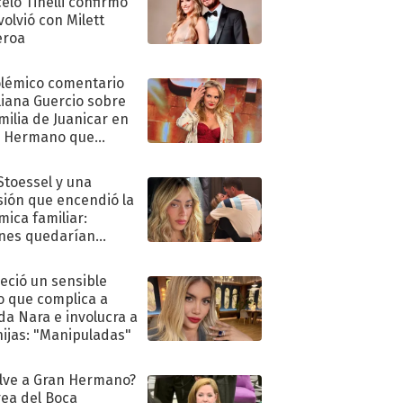
elo Tinelli confirmó
volvió con Milett
eroa
olémico comentario
liana Guercio sobre
amilia de Juanicar en
n Hermano que
tó la furia en redes
 Stoessel y una
sión que encendió la
mica familiar:
nes quedarían
ra de su boda
eció un sensible
o que complica a
a Nara e involucra a
hijas: "Manipuladas"
lve a Gran Hermano?
ea del Boca