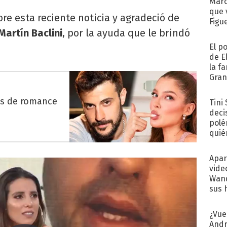
Marc
que 
re esta reciente noticia y agradeció de
Figu
Martín Baclini
, por la ayuda que le brindó
El p
de E
la f
Gra
desa
es de romance
Tini
deci
polé
quié
afue
Apar
vide
Wand
sus 
¿Vue
Andr