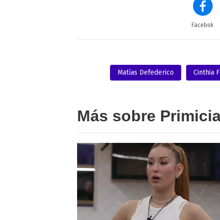
Facebok
Matías Defederico
Cinthia 
Más sobre Primici