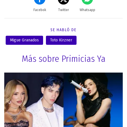
Facebok
Twitter
Whatsapp
SE HABLÓ DE
Migue Granados
Toto Kirzner
Más sobre Primicias Ya