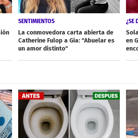
SENTIMIENTOS
¿SE 
sión
La conmovedora carta abierta de
Sol
Catherine Fulop a Gia: "Abuelar es
en 
un amor distinto"
enco