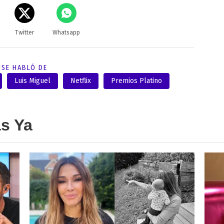
Twitter
Whatsapp
SE HABLÓ DE
Luis Miguel
Netflix
Premios Platino
as Ya