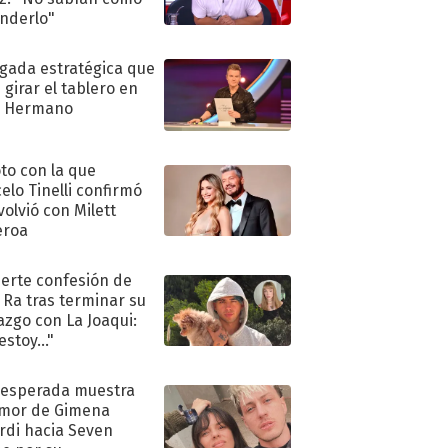
nderlo"
ugada estratégica que
 girar el tablero en
n Hermano
oto con la que
elo Tinelli confirmó
volvió con Milett
eroa
uerte confesión de
 Ra tras terminar su
azgo con La Joaqui:
stoy..."
nesperada muestra
mor de Gimena
rdi hacia Seven