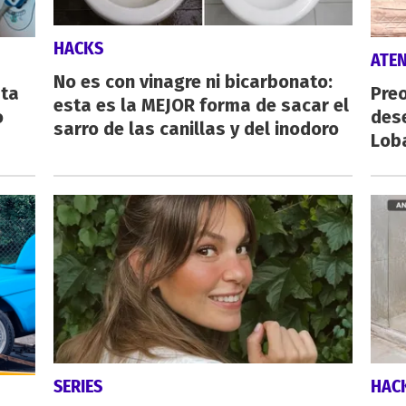
HACKS
ATE
No es con vinagre ni bicarbonato:
sta
Preo
esta es la MEJOR forma de sacar el
o
des
sarro de las canillas y del inodoro
Lob
SERIES
HAC