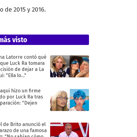
o de 2015 y 2016.
más visto
na Latorre contó qué
 que Luck Ra tomara
ecisión de dejar a La
i: "Ella lo..."
oaqui hizo un firme
do por Luck Ra tras
eparación: "Dejen
"
l de Brito anunció el
razo de una famosa
iz: "No sabían cómo