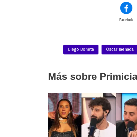
Facebok
Diego Boneta
Óscar Jaenada
Más sobre Primici