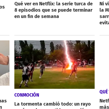
Qué ver en Netflix: la serie turca de
Ni v
os
8 episodios que se puede terminar
la M
en un fin de semana
sarr
evit
QUÉ 
CONMOCIÓN
nas
Netf
La tormenta cambió todo: un rayo
n
más 