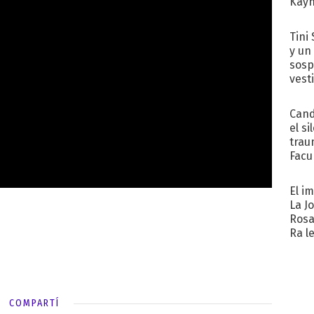
Kayn
cum
Tini 
y un
sosp
vest
Cand
el si
trau
Facu
"Teng
El i
La J
Rosa
Ra l
COMPARTÍ