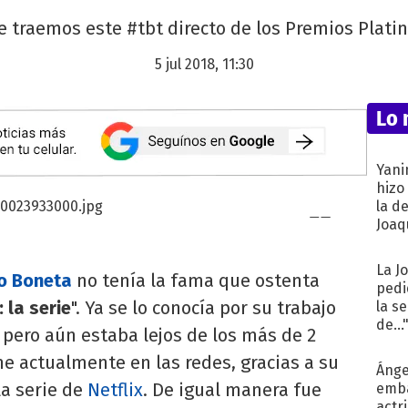
te traemos este #tbt directo de los Premios Platin
5 jul 2018, 11:30
Lo 
Yani
hizo
la d
Joaqu
La J
o Boneta
no tenía la fama que ostenta
pedi
: la serie
". Ya se lo conocía por su trabajo
la s
de...
, pero aún estaba lejos de los más de 2
e actualmente en las redes, gracias a su
Ánge
la serie de
Netflix
. De igual manera fue
emba
actr