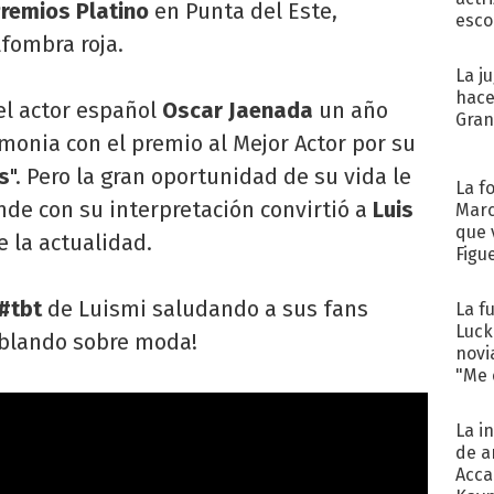
remios Platino
en Punta del Este,
esco
lfombra roja.
La j
hace
el actor español
Oscar Jaenada
un año
Gra
emonia con el premio al Mejor Actor por su
s
". Pero la gran oportunidad de su vida le
La f
onde con su interpretación convirtió a
Luis
Marc
que 
 la actualidad.
Figu
#tbt
de Luismi saludando a sus fans
La f
Luck
ablando sobre moda!
novi
"Me e
La i
de a
Acca