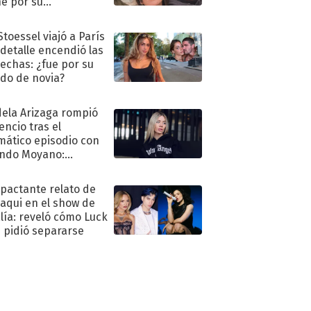
e por su
pleaños
Stoessel viajó a París
 detalle encendió las
echas: ¿fue por su
ido de novia?
ela Arizaga rompió
lencio tras el
mático episodio con
ndo Moyano:
o..."
mpactante relato de
oaqui en el show de
lía: reveló cómo Luck
e pidió separarse