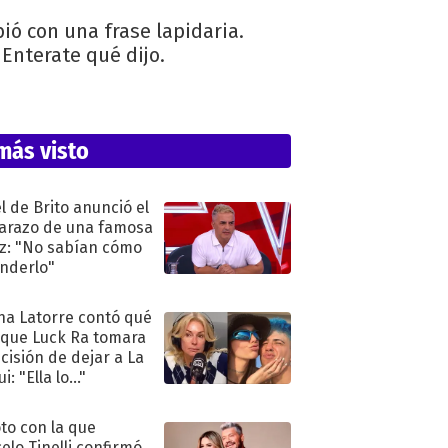
bió con una frase lapidaria.
Enterate qué dijo.
más visto
l de Brito anunció el
razo de una famosa
iz: "No sabían cómo
nderlo"
na Latorre contó qué
 que Luck Ra tomara
ecisión de dejar a La
i: "Ella lo..."
oto con la que
elo Tinelli confirmó