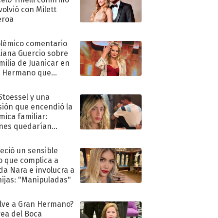
volvió con Milett
eroa
olémico comentario
liana Guercio sobre
amilia de Juanicar en
n Hermano que
tó la furia en redes
 Stoessel y una
sión que encendió la
mica familiar:
nes quedarían
ra de su boda
eció un sensible
o que complica a
a Nara e involucra a
hijas: "Manipuladas"
lve a Gran Hermano?
ea del Boca