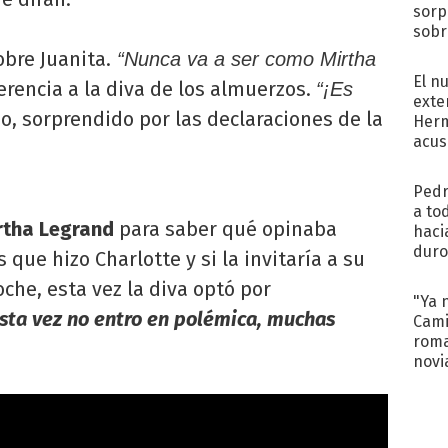
sorp
sobr
regr
obre Juanita.
“Nunca va a ser como Mirtha
El n
erencia a la diva de los almuerzos.
“¡Es
exte
, sorprendido por las declaraciones de la
Herm
acus
Pinc
"Tra
Pedr
a to
irtha Legrand
para saber qué opinaba
haci
duro
 que hizo Charlotte y si la invitaría a su
aco
che, esta vez la diva optó por
tera
"Ya 
sta vez no entro en polémica, muchas
Cami
roma
novi
decl