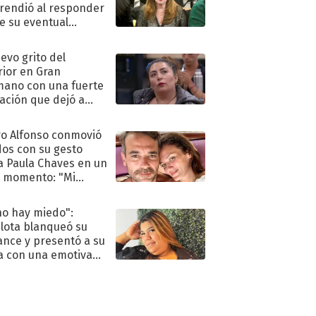
rendió al responder
e su eventual
eso al reality
uevo grito del
rior en Gran
ano con una fuerte
ación que dejó a
oya en shock:
idora"
o Alfonso conmovió
dos con su gesto
a Paula Chaves en un
 momento: "Mi
mpañante
péutico"
no hay miedo":
lota blanqueó su
nce y presentó a su
a con una emotiva
aración de amor