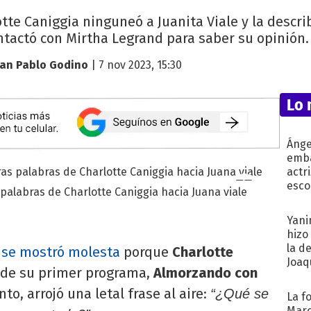
tte Caniggia ninguneó a Juanita Viale y la descri
ntactó con Mirtha Legrand para saber su opinión. 
uan Pablo Godino
| 7 nov 2023, 15:30
Lo 
Ánge
emba
actr
esco
 palabras de Charlotte Caniggia hacia Juana viale
Yani
hizo
la d
se mostró molesta
porque
Charlotte
Joaqu
 de su primer programa,
Almorzando con
o, arrojó una letal frase al aire:
“¿Qué se
La f
Marc