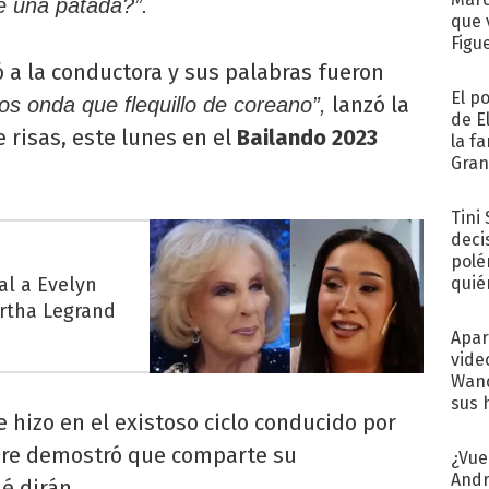
e una patada?”.
que 
Figu
ó a la conductora y sus palabras fueron
El p
lanzó la
os onda que flequillo de coreano”,
de E
 risas, este lunes en el
Bailando 2023
la f
Gra
desa
Tini
deci
polé
al a Evelyn
quié
afue
irtha Legrand
Apar
vide
Wand
sus 
 hizo en el existoso ciclo conducido por
pre demostró que comparte su
¿Vue
Andr
é dirán.