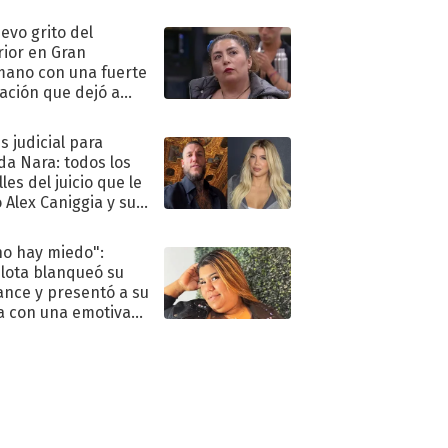
eso al reality
uevo grito del
rior en Gran
ano con una fuerte
ación que dejó a
oya en shock:
idora"
s judicial para
a Nara: todos los
les del juicio que le
 Alex Caniggia y sus
imos pasos
no hay miedo":
lota blanqueó su
nce y presentó a su
a con una emotiva
aración de amor