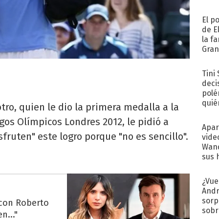
El p
de E
la f
Gra
desa
Tini
deci
polé
quié
tro, quien le dio la primera medalla a la
afue
gos Olímpicos Londres 2012, le pidió a
Apar
fruten" este logro porque "no es sencillo".
vide
Wand
sus 
¿Vue
Andr
sorp
 con Roberto
sobr
n..."