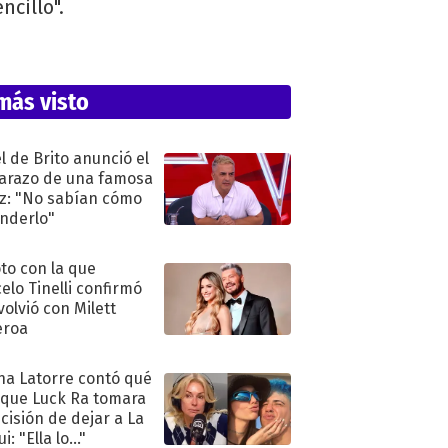
ncillo".
más visto
l de Brito anunció el
razo de una famosa
iz: "No sabían cómo
nderlo"
oto con la que
elo Tinelli confirmó
volvió con Milett
eroa
na Latorre contó qué
 que Luck Ra tomara
ecisión de dejar a La
i: "Ella lo..."