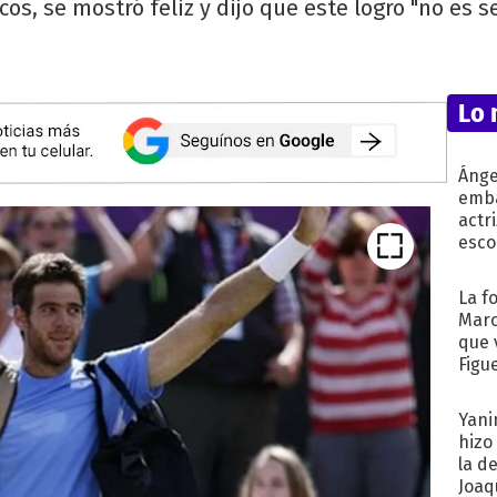
os, se mostró feliz y dijo que este logro "no es se
Lo 
Ánge
emba
actr
esco
La f
Marc
que 
Figu
Yani
hizo
la d
Joaqu