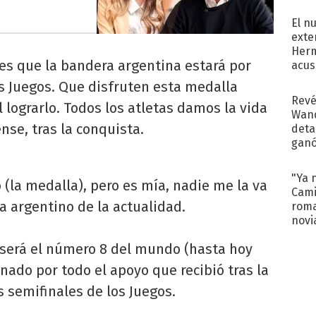
regr
El n
exte
Herm
s que la bandera argentina estará por
acus
Pinc
s Juegos. Que disfruten esta medalla
"Tra
Revé
l lograrlo. Todos los atletas damos la vida
Wand
ense, tras la conquista.
detal
ganó
próx
"Ya 
 (la medalla), pero es mía, nadie me la va
Cami
ta argentino de la actualidad.
roma
novi
decl
s será el número 8 del mundo (hasta hoy
nado por todo el apoyo que recibió tras la
s semifinales de los Juegos.