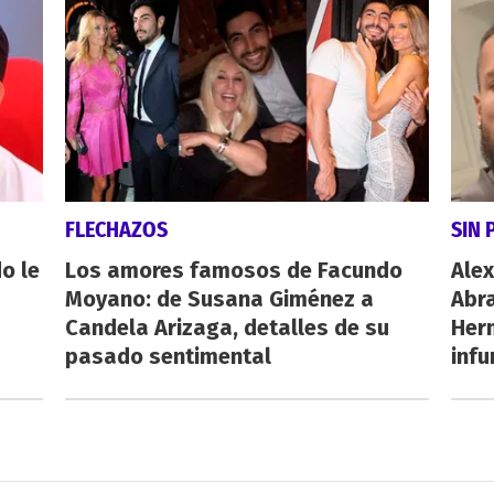
FLECHAZOS
SIN 
o le
Los amores famosos de Facundo
Alex
Moyano: de Susana Giménez a
Abr
Candela Arizaga, detalles de su
Her
pasado sentimental
inf