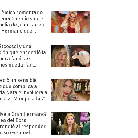
olémico comentario
liana Guercio sobre
amilia de Juanicar en
n Hermano que
tó la furia en redes
 Stoessel y una
sión que encendió la
mica familiar:
nes quedarían
ra de su boda
eció un sensible
o que complica a
a Nara e involucra a
hijas: "Manipuladas"
lve a Gran Hermano?
ea del Boca
rendió al responder
e su eventual