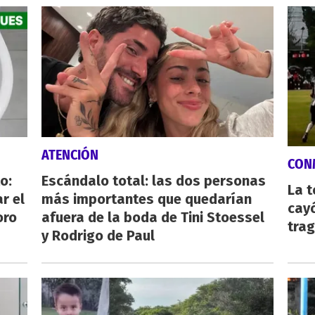
ATENCIÓN
CON
o:
Escándalo total: las dos personas
La 
r el
más importantes que quedarían
cayó
oro
afuera de la boda de Tini Stoessel
tra
y Rodrigo de Paul