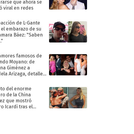
rarse que ahora se
ió viral en redes
eacción de L-Gante
 el embarazo de su
amara Báez: "Saben
."
amores famosos de
ndo Moyano: de
na Giménez a
ela Arizaga, detalles
u pasado
imental
oto del enorme
ro de la China
ez que mostró
o Icardi tras el
argo de Wanda Nara