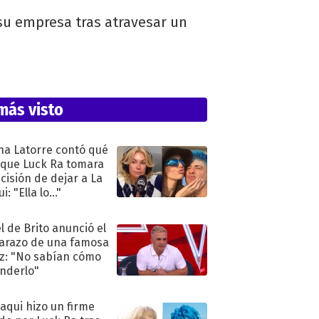
su empresa tras atravesar un
más visto
na Latorre contó qué
 que Luck Ra tomara
ecisión de dejar a La
i: "Ella lo..."
l de Brito anunció el
razo de una famosa
iz: "No sabían cómo
nderlo"
oaqui hizo un firme