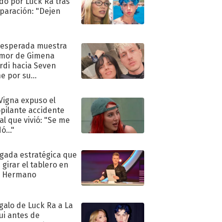
do por Luck Ra tras
eparación: "Dejen
"
nesperada muestra
mor de Gimena
rdi hacia Seven
e por su
pleaños
 Vigna expuso el
pilante accidente
al que vivió: "Se me
ó..."
ugada estratégica que
 girar el tablero en
n Hermano
egalo de Luck Ra a La
ui antes de