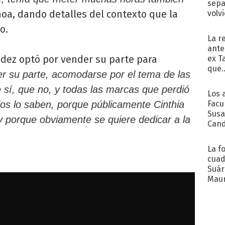
sepa
hoa, dando detalles del contexto que la
volv
o.
La r
ante
ndez optó por vender su parte para
ex T
que..
der su parte, acomodarse por el tema de las
 sí, que no, y todas las marcas que perdió
Los 
Facu
os lo saben, porque públicamente Cinthia
Susa
y porque obviamente se quiere dedicar a la
Cand
de s
sent
La f
cuad
Suár
Maur
emb