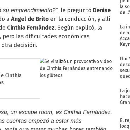
pedi
la s
le preguntó
Denise
ó su emprendimiento?",
de...
do a
Ángel de Brito
en la conducción, y allí
de
Cinthia Fernández.
Según explicó, la
La i
de a
 pero las dificultades económicas
Acca
 otra decisión.
Kayn
cum
Flor
deso
sexu
de Cinthia
qued
os
La j
hace
Gra
sa, un escape room, es Cinthia Fernández.
El r
las cuentas empezó a estar más
Joaq
, tenía que meter muchas horas también