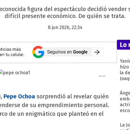
econocida figura del espectáculo decidió vender 
difícil presente económico. De quién se trata.
8 jun 2026, 22:34
Lo 
Yani
hizo
la d
Joaqu
Ánge
)
,
Pepe Ochoa
sorprendió al revelar quién
emba
renderse de su emprendimiento personal.
actr
esco
arco de un enigmático que planteó en el
La J