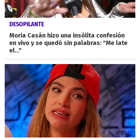
DESOPILANTE
Moria Casán hizo una insólita confesión
en vivo y se quedó sin palabras: "Me late
el..."