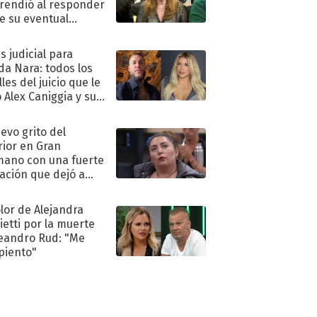
rendió al responder
e su eventual
eso al reality
s judicial para
a Nara: todos los
les del juicio que le
 Alex Caniggia y sus
imos pasos
uevo grito del
rior en Gran
ano con una fuerte
ación que dejó a
oya en shock:
idora"
olor de Alejandra
ietti por la muerte
eandro Rud: "Me
piento"