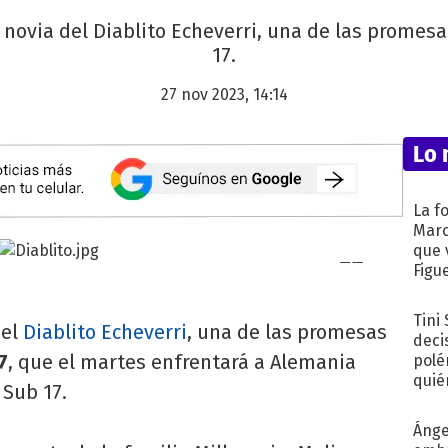
 novia del Diablito Echeverri, una de las promesa
17.
27 nov 2023, 14:14
Lo 
La f
Marc
que 
Figu
Tini
del
Diablito Echeverri
, una de las promesas
deci
7
, que el martes enfrentará a Alemania
polé
quié
 Sub 17.
afue
Ánge