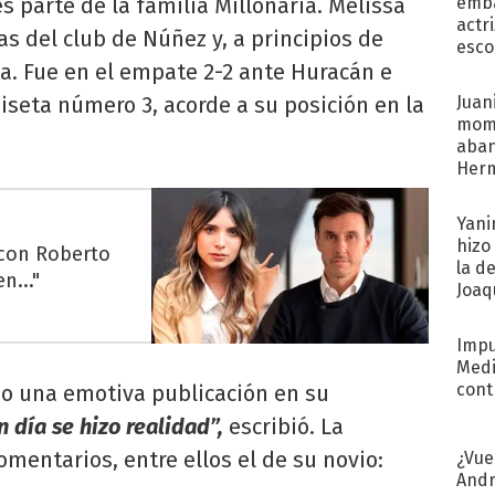
es parte de la familia Millonaria. Melissa
emba
actr
as del club de Núñez y, a principios de
esco
a. Fue en el empate 2-2 ante Huracán e
iseta número 3, acorde a su posición en la
Juani
mome
aba
Her
recib
Yani
hizo
 con Roberto
la d
n..."
Joaqu
Impu
Medi
cont
izo una emotiva publicación en su
 día se hizo realidad”,
escribió. La
omentarios, entre ellos el de su novio:
¿Vue
Andr