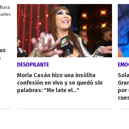
us
a
DESOPILANTE
EMO
Moria Casán hizo una insólita
Sol
confesión en vivo y se quedó sin
Gran
palabras: "Me late el..."
por 
cue