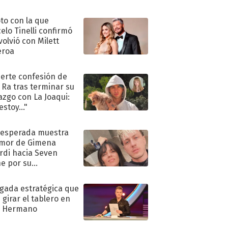
oto con la que
elo Tinelli confirmó
volvió con Milett
eroa
uerte confesión de
 Ra tras terminar su
azgo con La Joaqui:
stoy..."
nesperada muestra
mor de Gimena
rdi hacia Seven
e por su
pleaños
ugada estratégica que
 girar el tablero en
n Hermano