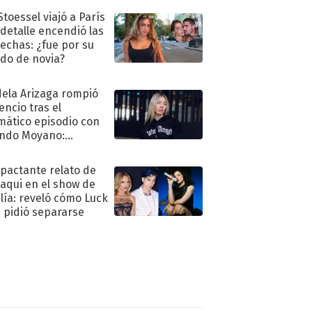
Stoessel viajó a París
 detalle encendió las
echas: ¿fue por su
ido de novia?
ela Arizaga rompió
lencio tras el
mático episodio con
ndo Moyano:
o..."
mpactante relato de
oaqui en el show de
lía: reveló cómo Luck
e pidió separarse