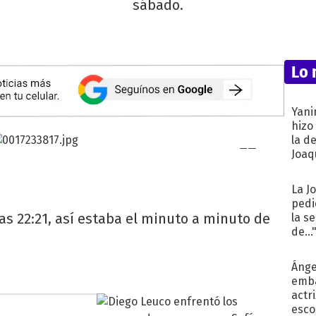
sábado.
Lo 
Yani
hizo
la d
Joaqu
La J
pedi
las 22:21, así estaba el minuto a minuto de
la s
de...
Ánge
emba
actr
esco