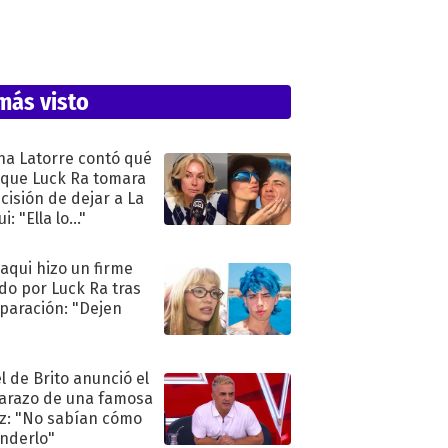
más visto
na Latorre contó qué
 que Luck Ra tomara
ecisión de dejar a La
i: "Ella lo..."
oaqui hizo un firme
do por Luck Ra tras
eparación: "Dejen
"
l de Brito anunció el
razo de una famosa
iz: "No sabían cómo
nderlo"