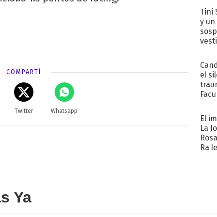
Tini 
y un
sosp
vest
Cand
COMPARTÍ
el si
trau
Facu
"Teng
Twitter
Whatsapp
El i
La J
Rosa
Ra l
as Ya