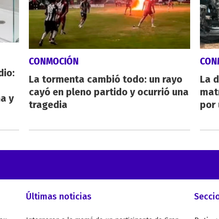
CONMOCIÓN
CON
dio:
La tormenta cambió todo: un rayo
La d
cayó en pleno partido y ocurrió una
mat
ha y
tragedia
por 
Últimas noticias
Secci