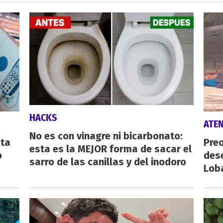
HACKS
ATE
No es con vinagre ni bicarbonato:
sta
Preo
esta es la MEJOR forma de sacar el
o
des
sarro de las canillas y del inodoro
Lob