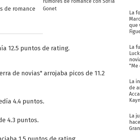
es de romance
La f
Marc
que 
Figu
La f
ía 12.5 puntos de rating.
Luck
novi
"Me e
erra de novias" arrojaba picos de 11.2
La i
de a
Acca
Kayn
edía 4.4 puntos.
cum
La j
de 4.3 puntos.
hace
Gra
nciaba 1.5 puntos de rating.