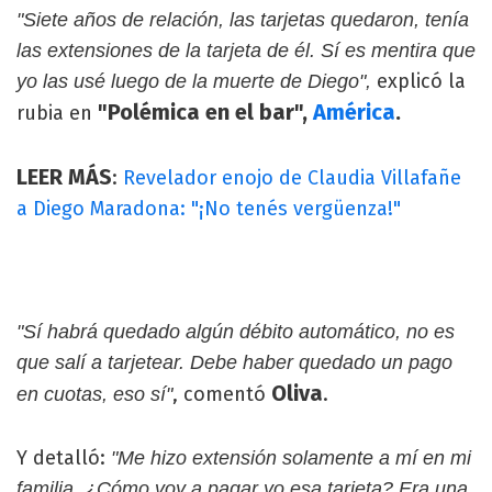
"Siete años de relación, las tarjetas quedaron, tenía
las extensiones de la tarjeta de él. Sí es mentira que
explicó la
yo las usé luego de la muerte de Diego",
"Polémica en el bar",
América
.
rubia en
LEER MÁS
:
Revelador enojo de Claudia Villafañe
a Diego Maradona: "¡No tenés vergüenza!"
"Sí habrá quedado algún débito automático, no es
que salí a tarjetear. Debe haber quedado un pago
Oliva
, comentó
.
en cuotas, eso sí"
Y detalló:
"Me hizo extensión solamente a mí en mi
familia. ¿Cómo voy a pagar yo esa tarjeta? Era una