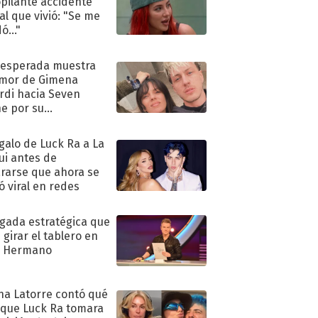
pilante accidente
al que vivió: "Se me
ó..."
nesperada muestra
mor de Gimena
rdi hacia Seven
e por su
pleaños
egalo de Luck Ra a La
ui antes de
rarse que ahora se
ió viral en redes
ugada estratégica que
 girar el tablero en
n Hermano
na Latorre contó qué
 que Luck Ra tomara