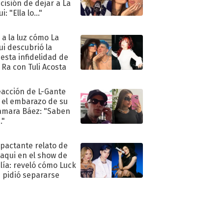
ecisión de dejar a La
i: "Ella lo..."
ó a la luz cómo La
ui descubrió la
esta infidelidad de
 Ra con Tuli Acosta
eacción de L-Gante
 el embarazo de su
amara Báez: "Saben
."
mpactante relato de
oaqui en el show de
lía: reveló cómo Luck
e pidió separarse