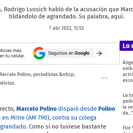
, Rodrigo Lussich habló de la acusación que Marc
tildándolo de agrandado. Su palabra, aquí.
7 abr 2022, 12:52
Lo 
Ánge
emba
actr
esco
odistas.
La J
pedi
la s
irecto,
Marcelo Polino
disparó desde
Polino
de...
 en Mitre (AM 790), contra su colega
agrandado
. Como si no tuviese bastante
Flor