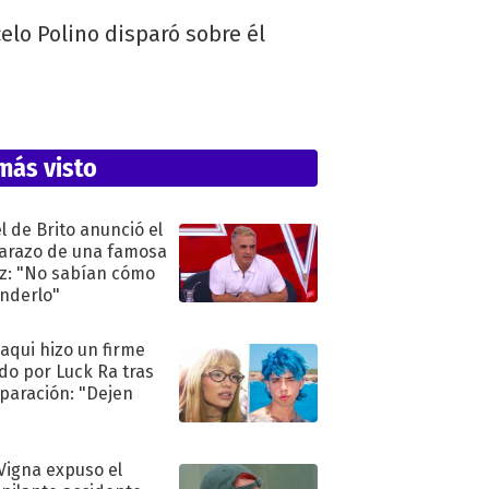
elo Polino disparó sobre él
más visto
l de Brito anunció el
razo de una famosa
iz: "No sabían cómo
nderlo"
oaqui hizo un firme
do por Luck Ra tras
eparación: "Dejen
"
 Vigna expuso el