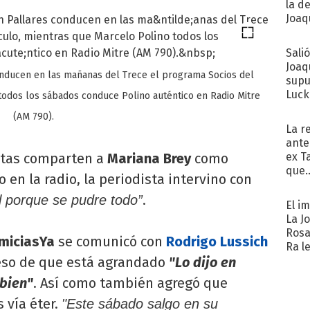
la d
Joaqu
Sali
Joaq
conducen en las mañanas del Trece el programa Socios del
supu
Luck
todos los sábados conduce Polino auténtico en Radio Mitre
(AM 790).
La r
ante
ex T
stas comparten a
Mariana Brey
como
que..
o en la radio, la periodista intervino con
.
il porque se pudre todo”
El i
La J
Rosa
imiciasYa
se comunicó con
Rodrigo Lussich
Ra l
eso de que está agrandado
"Lo dijo en
 bien"
. Así como también agregó que
s vía éter.
"Este sábado salgo en su