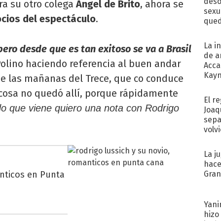
deso
ra su otro colega
Ángel de Brito
, ahora se
sexu
cios del espectáculo
.
qued
La i
ero desde que es tan exitoso se va a Brasil
de a
Polino haciendo referencia al buen andar
Acca
Kayn
e las mañanas del Trece, que co conduce
cum
a cosa no quedó allí, porque rápidamente
El r
do que viene quiero una nota con Rodrigo
Joaq
sepa
volv
La j
hace
ánticos en Punta
Gra
Yani
hizo