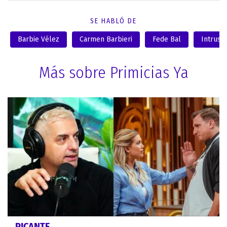
SE HABLÓ DE
Barbie Vélez
Carmen Barbieri
Fede Bal
Intruso
Más sobre Primicias Ya
PICANTE