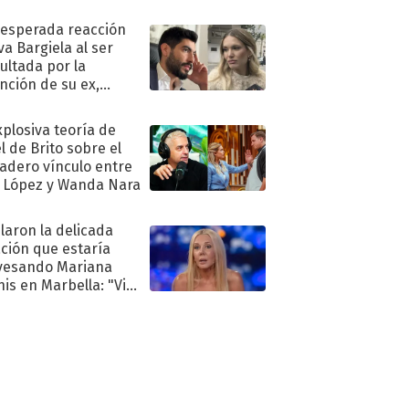
nesperada reacción
va Bargiela al ser
ultada por la
nción de su ex,
undo Moyano
xplosiva teoría de
l de Brito sobre el
adero vínculo entre
 López y Wanda Nara
laron la delicada
ación que estaría
vesando Mariana
is en Marbella: "Vive
"