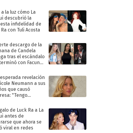
ó a la luz cómo La
ui descubrió la
esta infidelidad de
 Ra con Tuli Acosta
uerte descargo de la
ana de Candela
aga tras el escándalo
terminó con Facundo
no detenido
nesperada revelación
icole Neumann a sus
ños que causó
resa: "Tengo
as y..."
egalo de Luck Ra a La
ui antes de
rarse que ahora se
ió viral en redes