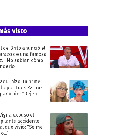
más visto
l de Brito anunció el
razo de una famosa
iz: "No sabían cómo
nderlo"
oaqui hizo un firme
do por Luck Ra tras
eparación: "Dejen
"
 Vigna expuso el
pilante accidente
al que vivió: "Se me
ó..."