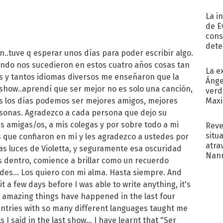
La i
de E
cons
dete
fin..tuve q esperar unos días para poder escribir algo.
Fac
uando nos sucedieron en estos cuatro años cosas tan
La e
os y tantos idiomas diversos me enseñaron que la
Ánge
 show..aprendí que ser mejor no es solo una canción,
verd
os los días podemos ser mejores amigos, mejores
Maxi
sonas. Agradezco a cada persona que dejo su
is amigas/os, a mis colegas y por sobre todo a mi
Reve
situ
s que confiaron en mí y les agradezco a ustedes por
atra
as luces de Violetta, y seguramente esa oscuridad
Nann
os dentro, comience a brillar como un recuerdo
de...
des... Los quiero con mi alma. Hasta siempre. And
ait a few days before I was able to write anything, it's
h amazing things have happened in the last four
ountries with so many different languages taught me
 I said in the last show... I have learnt that "Ser