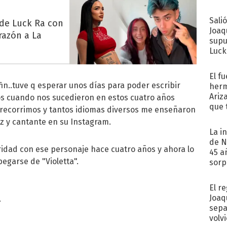
Sali
 de Luck Ra con
Joaq
razón a La
supu
Luck
El f
 fin..tuve q esperar unos días para poder escribir
herm
Ariz
diós cuando nos sucedieron en estos cuatro años
que 
e recorrimos y tantos idiomas diversos me enseñaron
Moya
riz y cantante en su Instagram.
La i
de N
aridad con ese personaje hace cuatro años y ahora lo
45 a
egarse de "Violetta".
sorp
náuse
El r
Joaq
.
sepa
volv