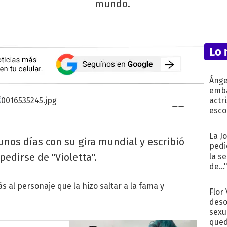
mundo.
Lo 
Ánge
emba
actr
esco
La J
nos días con su gira mundial y escribió
pedi
edirse de "Violetta".
la s
de...
s al personaje que la hizo saltar a la fama y
Flor
deso
sexu
qued