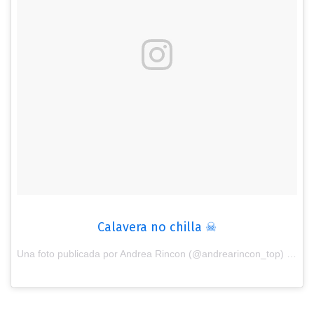
Calavera no chilla ☠
Una foto publicada por Andrea Rincon (@andrearincon_top) el
28 