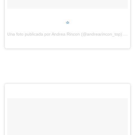
⭐️
Una foto publicada por Andrea Rincon (@andrearincon_top) el
27 