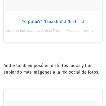
Yo puta??? Naaaahhh!! Ni alliii!!!
Un vídeo publicado por Andrea Rincon (@andrearincon_top) el
27 
Andre también posó en distintos lados y fue
subiendo más imágenes a la red social de fotos.