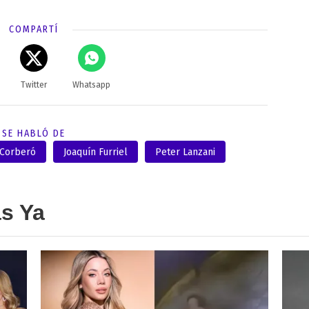
COMPARTÍ
Twitter
Whatsapp
SE HABLÓ DE
 Corberó
Joaquín Furriel
Peter Lanzani
as Ya