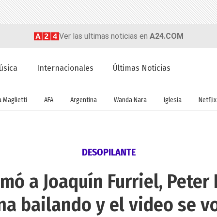
Ver las ultimas noticias en
A24.COM
úsica
Internacionales
Últimas Noticias
a Maglietti
AFA
Argentina
Wanda Nara
Iglesia
Netflix
DESOPILANTE
lmó a Joaquín Furriel, Peter
na bailando y el video se vo