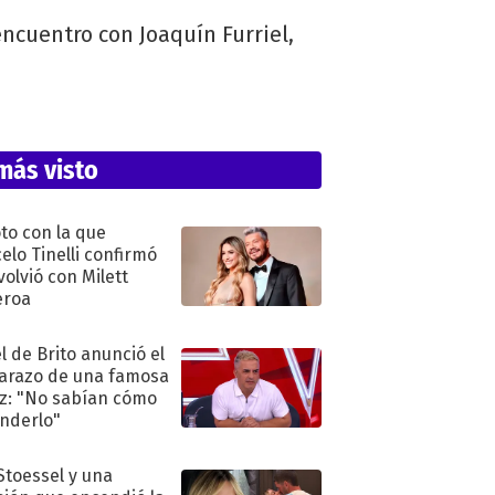
encuentro con Joaquín Furriel,
más visto
oto con la que
elo Tinelli confirmó
volvió con Milett
eroa
l de Brito anunció el
razo de una famosa
iz: "No sabían cómo
nderlo"
 Stoessel y una