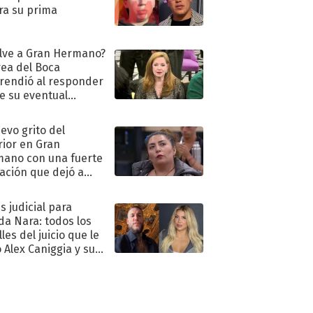
ra su prima
lve a Gran Hermano?
ea del Boca
rendió al responder
e su eventual
eso al reality
uevo grito del
rior en Gran
ano con una fuerte
ación que dejó a
oya en shock:
idora"
s judicial para
a Nara: todos los
les del juicio que le
 Alex Caniggia y sus
imos pasos