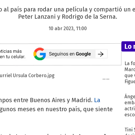
no al país para rodar una película y compartió un 
Peter Lanzani y Rodrigo de la Serna.
10 abr 2023, 11:00
Lo 
La f
Marc
que 
Figu
Ánge
mpos entre Buenos Aires y Madrid.
La
emba
gunos meses en nuestro país, que siente
actr
esco
Tini