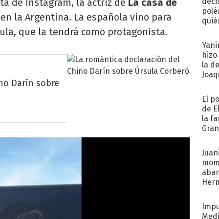
ta de Instagram, la actriz de
La casa de
deci
polé
n la Argentina. La española vino para
quié
ula, que la tendrá como protagonista.
afue
Yani
hizo
la d
Joaqu
ino Darín sobre
El p
de E
la f
Gra
desa
Juani
mome
aba
Her
recib
Impu
Medi