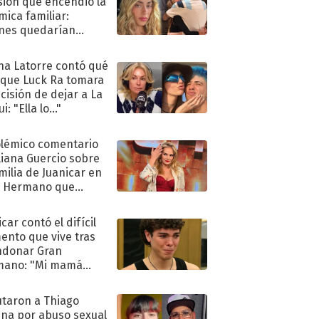
sión que encendió la
mica familiar:
nes quedarían
ra de su boda
na Latorre contó qué
 que Luck Ra tomara
ecisión de dejar a La
i: "Ella lo..."
olémico comentario
liana Guercio sobre
amilia de Juanicar en
n Hermano que
tó la furia en redes
car contó el difícil
nto que vive tras
ndonar Gran
mano: "Mi mamá
ió..."
taron a Thiago
na por abuso sexual