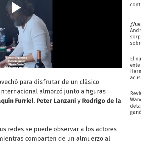
cont
¿Vue
Andr
sorp
sobr
regr
El n
exte
Herm
acus
ovechó para disfrutar de un clásico
Pinc
"Tra
 internacional almorzó junto a figuras
Revé
Wand
quín Furriel
,
Peter Lanzani
y
Rodrigo de la
detal
ganó
próx
us redes se puede observar a los actores
 mientras comparten de un almuerzo al