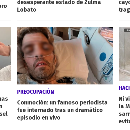
desesperante estado de Zulma
cayó
oro
Lobato
tra
HAC
PREOCUPACIÓN
nas
Ni v
Conmoción: un famoso periodista
n
la M
fue internado tras un dramático
sel
sarr
episodio en vivo
evit