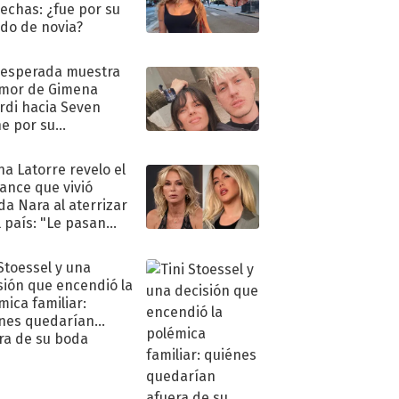
echas: ¿fue por su
ido de novia?
nesperada muestra
mor de Gimena
rdi hacia Seven
e por su
pleaños
na Latorre revelo el
ance que vivió
a Nara al aterrizar
l país: "Le pasan
s"
 Stoessel y una
sión que encendió la
mica familiar:
nes quedarían
ra de su boda