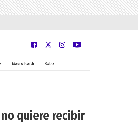
x
Mauro Icardi
Robo
 no quiere recibir