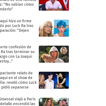
iz: "No sabían cómo
nderlo"
oaqui hizo un firme
do por Luck Ra tras
eparación: "Dejen
"
uerte confesión de
 Ra tras terminar su
azgo con La Joaqui:
stoy..."
mpactante relato de
oaqui en el show de
lía: reveló cómo Luck
e pidió separarse
Stoessel viajó a París
 detalle encendió las