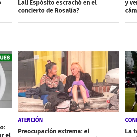
o
Lali Espósito escrachó en el
y ve
concierto de Rosalía?
cám
ATENCIÓN
CON
o:
Preocupación extrema: el
La 
r el