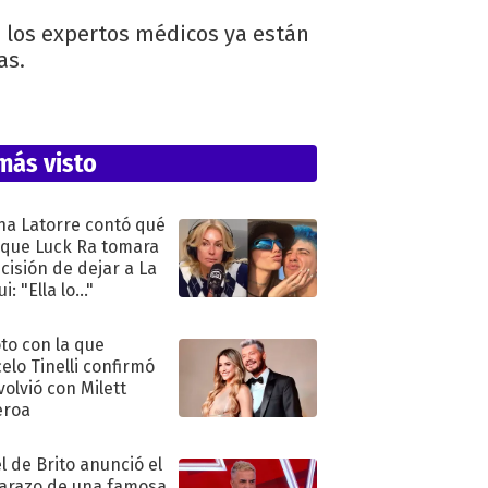
o, los expertos médicos ya están
as.
más visto
na Latorre contó qué
 que Luck Ra tomara
ecisión de dejar a La
i: "Ella lo..."
oto con la que
elo Tinelli confirmó
volvió con Milett
eroa
l de Brito anunció el
razo de una famosa