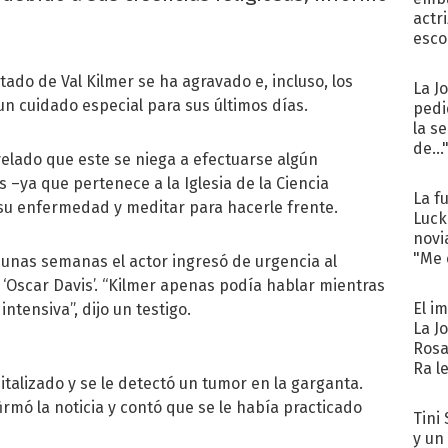
actr
esco
tado de Val Kilmer se ha agravado e, incluso, los
La J
n cuidado especial para sus últimos días.
pedi
la s
de...
elado que este se niega a efectuarse algún
s –ya que pertenece a la Iglesia de la Ciencia
La f
 a su enfermedad y meditar para hacerle frente.
Luck
novi
"Me e
 unas semanas el actor ingresó de urgencia al
‘Oscar Davis’. “Kilmer apenas podía hablar mientras
El i
ntensiva”, dijo un testigo.
La J
Rosa
Ra l
italizado y se le detectó un tumor en la garganta.
rmó la noticia y contó que se le había practicado
Tini 
y un