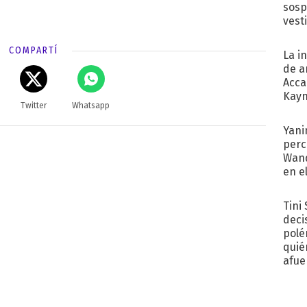
sosp
vest
COMPARTÍ
La i
de a
Acca
Kayn
Twitter
Whatsapp
cum
Yani
perc
Wand
en e
toda
Tini
deci
polé
quié
afue