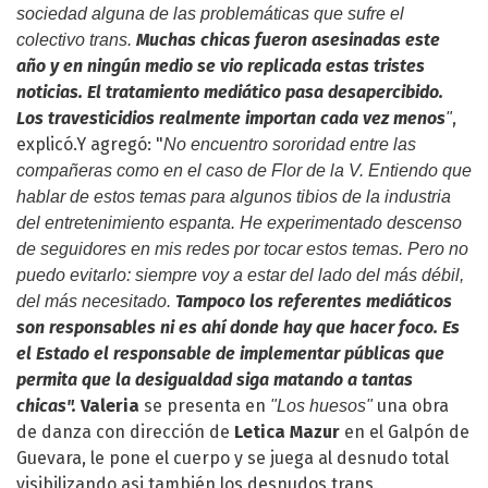
sociedad alguna de las problemáticas que sufre el
Muchas chicas fueron asesinadas este
colectivo trans.
año y en ningún medio se vio replicada estas tristes
noticias. El tratamiento mediático pasa desapercibido.
Los travesticidios realmente importan cada vez menos
,
"
explicó.Y agregó: "
No encuentro sororidad entre las
compañeras como en el caso de Flor de la V. Entiendo que
hablar de estos temas para algunos tibios de la industria
del entretenimiento espanta. He experimentado descenso
de seguidores en mis redes por tocar estos temas. Pero no
puedo evitarlo: siempre voy a estar del lado del más débil,
Tampoco los referentes mediáticos
del más necesitado.
son responsables ni es ahí donde hay que hacer foco. Es
el Estado el responsable de implementar públicas que
permita que la desigualdad siga matando a tantas
chicas".
Valeria
se presenta en
una obra
"Los huesos"
de danza con dirección de
Letica Mazur
en el Galpón de
Guevara, le pone el cuerpo y se juega al desnudo total
visibilizando asi también los desnudos trans.