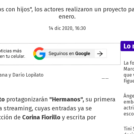
s con hijos", los actores realizaron un proyecto p
enero.
14 dic 2020, 16:30
Lo 
La f
Marc
que 
Figu
Ánge
to
protagonizarán
"Hermanos",
su primera
emba
ía streaming, cuyas entradas ya se
actr
esco
cción de
Corina Fiorillo
y escrita por
Tini