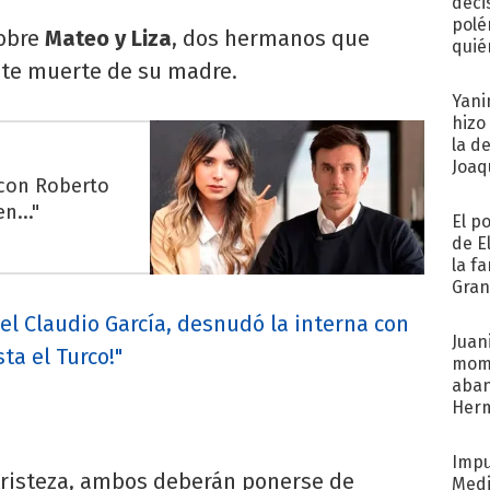
deci
polé
sobre
Mateo y Liza
, dos hermanos que
quié
nte muerte de su madre.
afue
Yani
hizo
la d
Joaqu
 con Roberto
n..."
El p
de E
la f
Gra
desa
del Claudio García, desnudó la interna con
Juani
ta el Turco!"
mome
aba
Her
recib
Impu
 tristeza, ambos deberán ponerse de
Medi