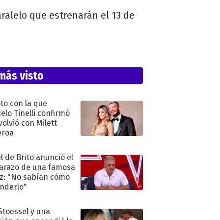
aralelo que estrenarán el 13 de
más visto
oto con la que
elo Tinelli confirmó
volvió con Milett
eroa
l de Brito anunció el
razo de una famosa
iz: "No sabían cómo
nderlo"
 Stoessel y una