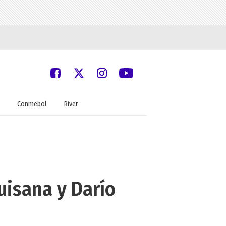
Conmebol
River
uisana y Darío