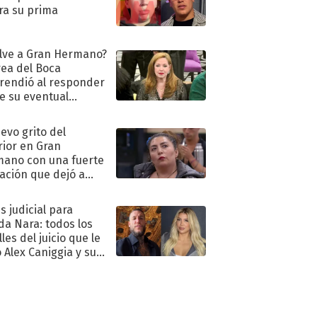
ra su prima
lve a Gran Hermano?
ea del Boca
rendió al responder
e su eventual
eso al reality
uevo grito del
rior en Gran
ano con una fuerte
ación que dejó a
oya en shock:
idora"
s judicial para
a Nara: todos los
les del juicio que le
 Alex Caniggia y sus
imos pasos