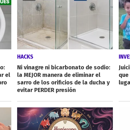
HACKS
INVE
o:
Ni vinagre ni bicarbonato de sodio:
Juic
r el
la MEJOR manera de eliminar el
que 
oro
sarro de los orificios de la ducha y
luga
evitar PERDER presión