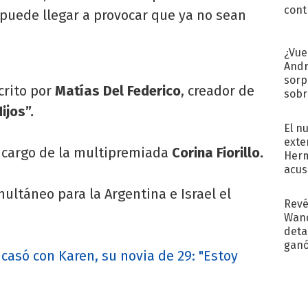
cont
 puede llegar a provocar que ya no sean
¿Vue
Andr
sorp
crito por
Matías Del Federico
, creador de
sobr
regr
ijos”.
El n
exte
 a cargo de la multipremiada
Corina Fiorillo.
Herm
acus
Pinc
ultáneo para la Argentina e Israel el
"Tra
Revé
Wand
detal
ganó
casó con Karen, su novia de 29: "Estoy
próx