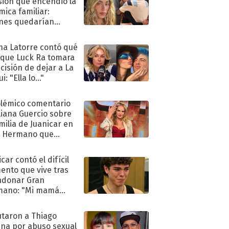
sión que encendió la
mica familiar:
nes quedarían
ra de su boda
na Latorre contó qué
 que Luck Ra tomara
ecisión de dejar a La
i: "Ella lo..."
olémico comentario
liana Guercio sobre
amilia de Juanicar en
n Hermano que
tó la furia en redes
car contó el difícil
nto que vive tras
ndonar Gran
mano: "Mi mamá
ió..."
taron a Thiago
na por abuso sexual