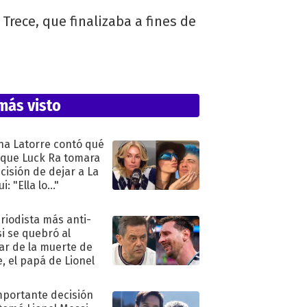
Trece, que finalizaba a fines de
más visto
na Latorre contó qué
 que Luck Ra tomara
ecisión de dejar a La
i: "Ella lo..."
eriodista más anti-
i se quebró al
ar de la muerte de
e, el papá de Lionel
mportante decisión