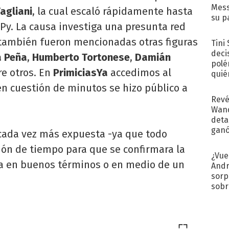
Mess
Tagliani
, la cual escaló rápidamente hasta
su p
 Py. La causa investiga una presunta red
con..
 también fueron mencionadas otras figuras
Tini
deci
a Peña
,
Humberto Tortonese
,
Damián
polé
re otros. En
PrimiciasYa
accedimos al
quié
afue
n cuestión de minutos se hizo público a
Revé
Wand
detal
ganó
 cada vez más expuesta -ya que todo
próx
tión de tiempo para que se confirmara la
¿Vue
era en buenos términos o en medio de un
Andr
sorp
sobr
regr