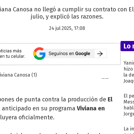
viana Canosa no llegó a cumplir su contrato con El 
julio, y explicó las razones.
24 jul 2025, 17:08
Lo 
Yani
hizo
la d
Joaqu
El p
apones de punta contra la producción de
El
Mess
al anticipado en su programa
Viviana en
habl
Jorg
uyera oficialmente.
La i