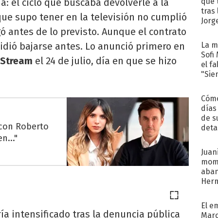
a: el ciclo que buscaba devolverle a la
que 
tras
ue supo tener en la televisión no cumplió
Jorg
gó antes de lo previsto. Aunque el contrato
cidió bajarse antes. Lo anunció primero en
La m
Sofi
 Stream
el 24 de julio, día en que se hizo
el f
"Sie
Cómo
días
de s
 con Roberto
deta
n..."
Juani
mome
aba
Her
recib
El e
ía intensificado tras la denuncia pública
Marc