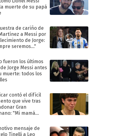
tomó Lionel Messi
 la muerte de su papá
e
uestra de cariño de
 Martínez a Messi por
allecimiento de Jorge:
mpre seremos..."
 fueron los últimos
 de Jorge Messi antes
u muerte: todos los
lles
car contó el difícil
nto que vive tras
ndonar Gran
mano: "Mi mamá
ió..."
motivo mensaje de
elo Tinelli a Leo