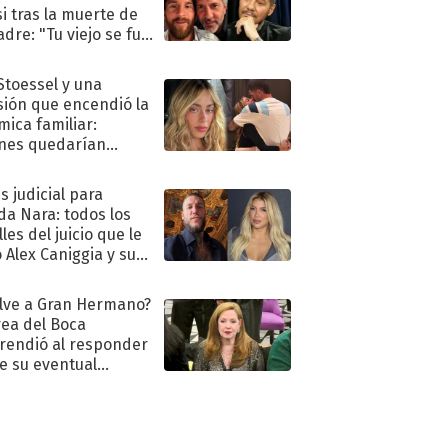
i tras la muerte de
adre: "Tu viejo se fue
."
 Stoessel y una
sión que encendió la
mica familiar:
nes quedarían
ra de su boda
s judicial para
a Nara: todos los
les del juicio que le
 Alex Caniggia y sus
imos pasos
lve a Gran Hermano?
ea del Boca
rendió al responder
e su eventual
eso al reality