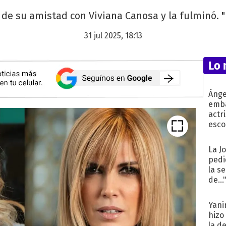
l de su amistad con Viviana Canosa y la fulminó. "
31 jul 2025, 18:13
Lo 
Ánge
emba
actr
esco
La J
pedi
la s
de...
Yani
hizo
la d