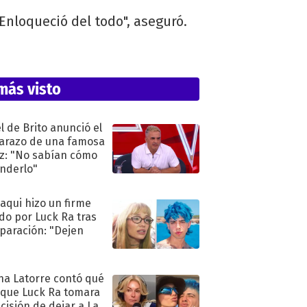
Enloqueció del todo", aseguró.
más visto
l de Brito anunció el
razo de una famosa
iz: "No sabían cómo
nderlo"
oaqui hizo un firme
do por Luck Ra tras
eparación: "Dejen
"
na Latorre contó qué
 que Luck Ra tomara
ecisión de dejar a La