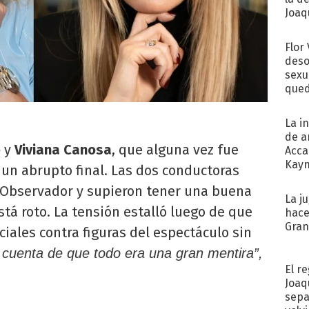
Joaqu
Flor
deso
sexu
qued
La i
de a
e
y
Viviana Canosa
, que alguna vez fue
Acca
Kayn
 un abrupto final. Las dos conductoras
cum
l Observador y supieron tener una buena
La j
stá roto. La tensión estalló luego de que
hace
Gra
ciales contra figuras del espectáculo sin
 cuenta de que todo era una gran mentira”,
El r
Joaq
sepa