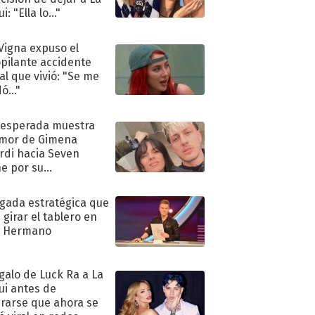
i: "Ella lo..."
 Vigna expuso el
pilante accidente
al que vivió: "Se me
ó..."
nesperada muestra
mor de Gimena
rdi hacia Seven
e por su
pleaños
ugada estratégica que
 girar el tablero en
n Hermano
egalo de Luck Ra a La
ui antes de
rarse que ahora se