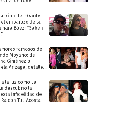
ió viral en redes
eacción de L-Gante
 el embarazo de su
amara Báez: "Saben
."
amores famosos de
ndo Moyano: de
na Giménez a
ela Arizaga, detalles
u pasado
imental
ó a la luz cómo La
ui descubrió la
esta infidelidad de
 Ra con Tuli Acosta