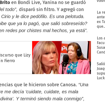
volv
Brito
en Bondi Live, Yanina no se guardó
disparó sin filtro. Y agregó con
el todo”,
La r
Cirio y le dice pedófilo. Es una pelotuda.
ante
ex T
pibe que ya lo pagó, que salió sobreseído?
que..
n redes por chistes mal hechos, ya está”.
Los 
Facu
Susa
Cand
iscurso que Lizy
de s
n Fierro
sent
Sali
Joaq
supu
Luck
ncias que le hicieron sobre Canosa.
“Una
e me decía ‘cuidate, cuidate, es mala
 divina’. Y terminó siendo mala conmigo”,