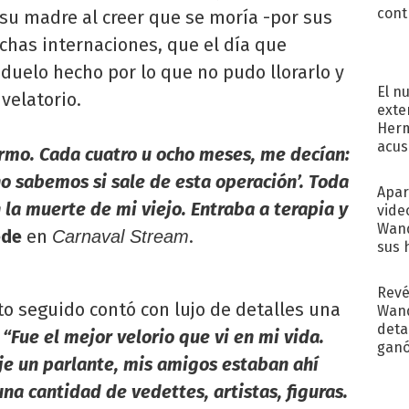
cont
n su madre al creer que se moría -por sus
chas internaciones, que el día que
 duelo hecho por lo que no pudo llorarlo y
El n
velatorio.
exte
Herm
acus
rmo. Cada cuatro u ocho meses, me decían:
Pinc
o sabemos si sale de esta operación’. Toda
"Tra
Apar
a muerte de mi viejo. Entraba a terapia y
vide
Wand
ede
en
.
Carnaval Stream
sus 
Revé
to seguido contó con lujo de detalles una
Wand
detal
:
“Fue el mejor velorio que vi en mi vida.
ganó
je un parlante, mis amigos estaban ahí
próx
a cantidad de vedettes, artistas, figuras.