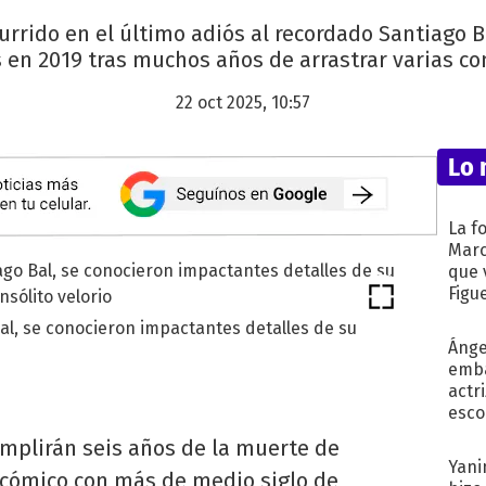
urrido en el último adiós al recordado Santiago B
s en 2019 tras muchos años de arrastrar varias co
22 oct 2025, 10:57
Lo 
La f
Marc
que 
Figu
al, se conocieron impactantes detalles de su
Ánge
emba
actr
esco
umplirán seis años de la muerte de
Yani
ocómico con más de medio siglo de