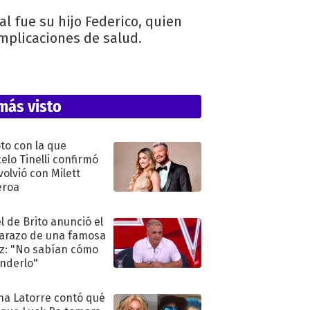
al fue su hijo Federico, quien
mplicaciones de salud.
más visto
oto con la que
elo Tinelli confirmó
volvió con Milett
eroa
l de Brito anunció el
razo de una famosa
iz: "No sabían cómo
nderlo"
na Latorre contó qué