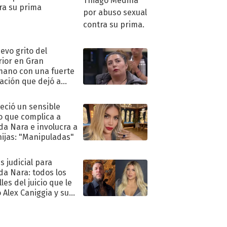
ra su prima
uevo grito del
rior en Gran
ano con una fuerte
ación que dejó a
oya en shock:
idora"
eció un sensible
o que complica a
a Nara e involucra a
hijas: "Manipuladas"
s judicial para
a Nara: todos los
les del juicio que le
 Alex Caniggia y sus
imos pasos