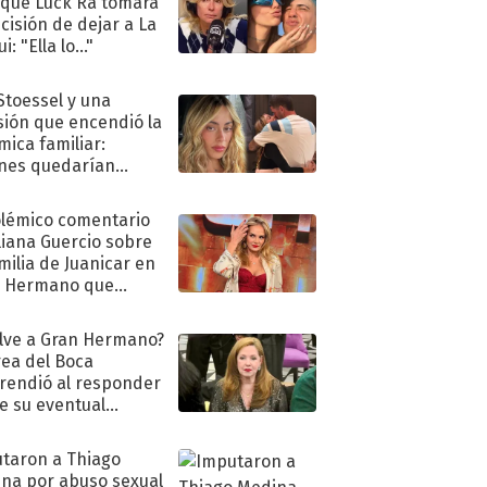
 que Luck Ra tomara
ecisión de dejar a La
i: "Ella lo..."
 Stoessel y una
sión que encendió la
mica familiar:
nes quedarían
ra de su boda
olémico comentario
liana Guercio sobre
amilia de Juanicar en
n Hermano que
tó la furia en redes
lve a Gran Hermano?
ea del Boca
rendió al responder
e su eventual
eso al reality
taron a Thiago
na por abuso sexual