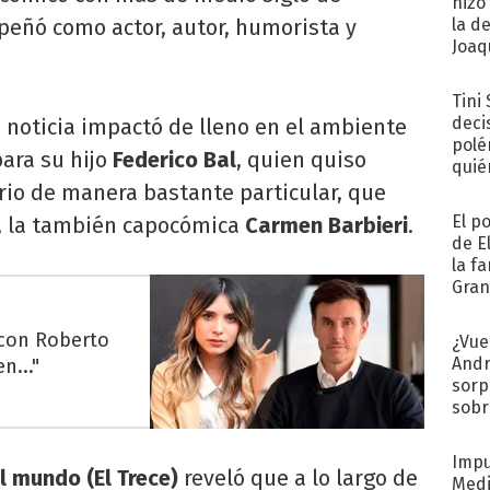
hizo
peñó como actor, autor, humorista y
la d
Joaqu
Tini
deci
a noticia impactó de lleno en el ambiente
polé
para su hijo
Federico Bal
, quien quiso
quié
afue
rio de manera bastante particular, que
El p
e, la también capocómica
Carmen Barbieri
.
de E
la f
Gra
desa
 con Roberto
¿Vue
Andr
n..."
sorp
sobr
regr
Impu
l mundo (El Trece)
reveló que a lo largo de
Medi