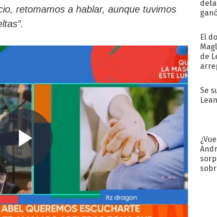
detal
cio, retomamos a hablar, aunque tuvimos
ganó
próx
ltas”.
El d
Magl
de L
arre
Se s
Lean
¿Vue
Andr
sorp
sobr
regr