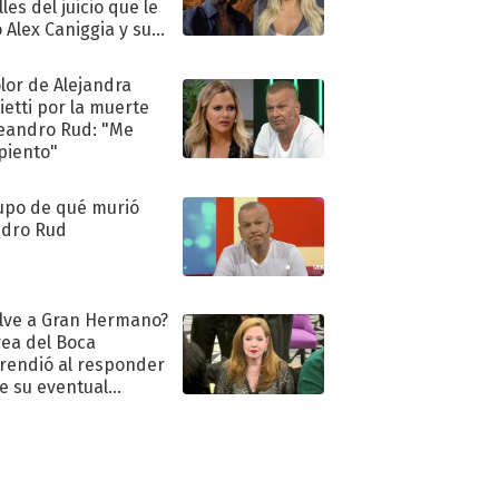
les del juicio que le
 Alex Caniggia y sus
imos pasos
olor de Alejandra
ietti por la muerte
eandro Rud: "Me
piento"
upo de qué murió
dro Rud
lve a Gran Hermano?
ea del Boca
rendió al responder
e su eventual
eso al reality