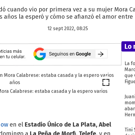
rdó cuando vio por primera vez a su mujer Mora Ca
 años la esperó y cómo se afianzó el amor entre 
12 sept 2022, 08:25
Lo 
La f
Marc
que 
Figu
Mora Calabrese: estaba casada y la espero varios
Juani
mome
aba
Her
recib
how
en el
Estadio Único de La Plata, Abel
Tini
 domingo a
La Peña de Morfi, Telefe
, y en