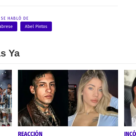
SE HABLÓ DE
abrese
Abel Pintos
as Ya
REACCIÓN
INC