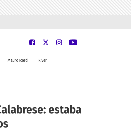
Mauro Icardi
River
Calabrese: estaba
os