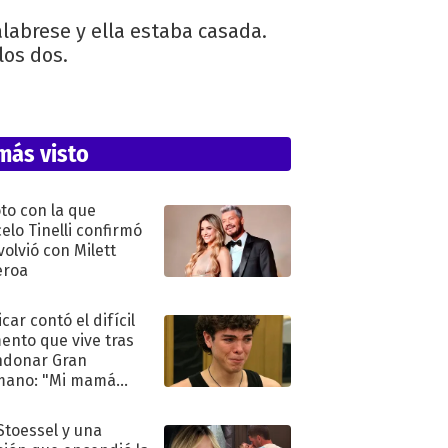
labrese y ella estaba casada.
los dos.
más visto
oto con la que
elo Tinelli confirmó
volvió con Milett
eroa
car contó el difícil
nto que vive tras
ndonar Gran
mano: "Mi mamá
ió..."
 Stoessel y una