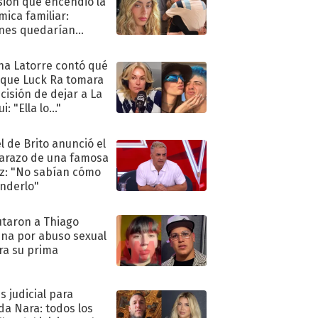
sión que encendió la
mica familiar:
nes quedarían
ra de su boda
na Latorre contó qué
 que Luck Ra tomara
ecisión de dejar a La
i: "Ella lo..."
l de Brito anunció el
razo de una famosa
iz: "No sabían cómo
nderlo"
taron a Thiago
na por abuso sexual
ra su prima
s judicial para
a Nara: todos los