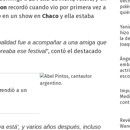
deci
mon
recordó cuando vio por primera vez a
polé
quié
e
en un show en
Chaco
y ella estaba
afue
Yani
hizo
la d
sualidad fue a acompañar a una amiga que
Joaqu
, contó el destacado
eaba ese festival”
Ánge
emba
actr
esco
rendió a un
Impu
Medi
cont
Revé
Wand
 ya está’, y varios años después, incluso