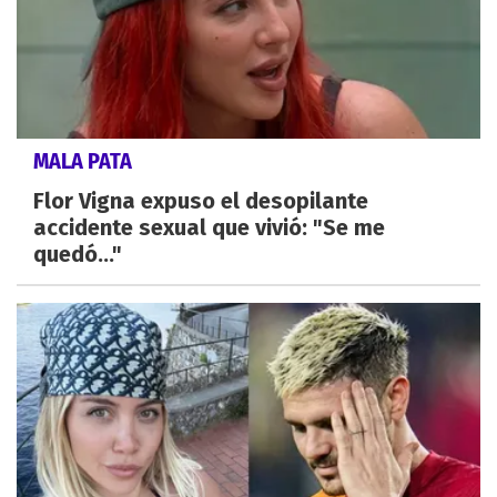
MALA PATA
Flor Vigna expuso el desopilante
accidente sexual que vivió: "Se me
quedó..."