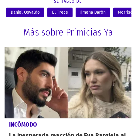
SE HABLÓ DE
Daniel Osvaldo
El Trece
Jimena Barón
Morrison
Más sobre Primicias Ya
INCÓMODO
La inesperada reacción de Eva Bargiela al