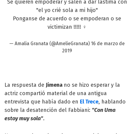
Se quieren empoderar y salen a dar lástima con
"el yo crié sola a mi hijo"
Ponganse de acuerdo o se empoderan o se
victimizan !!!!! ♀️
— Amalia Granata (@AmelieGranata)
16 de marzo de
2019
La respuesta de
Jimena
no se hizo esperar y la
actriz compartió material de una antigua
entrevista que había dado en
El Trece
, hablando
sobre la desatención del Fabbiani:
"Con Uma
estoy muy sola"
.