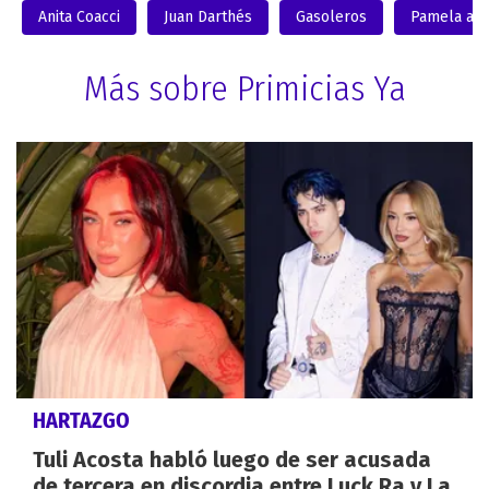
Anita Coacci
Juan Darthés
Gasoleros
Pamela a l
Más sobre Primicias Ya
HARTAZGO
Tuli Acosta habló luego de ser acusada
de tercera en discordia entre Luck Ra y La