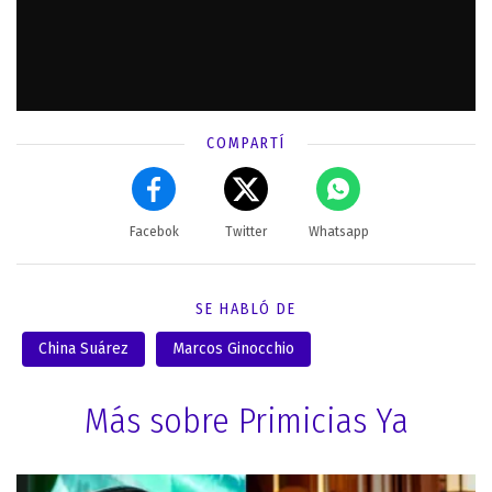
COMPARTÍ
Facebok
Twitter
Whatsapp
SE HABLÓ DE
China Suárez
Marcos Ginocchio
Más sobre Primicias Ya