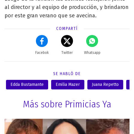
al director y al equipo de producción, y brindaron
por este gran verano que se avecina.
COMPARTÍ
Facebok
Twitter
Whatsapp
SE HABLÓ DE
Edda Bustamante
Emilia Mazer
Juana Repetto
K
Más sobre Primicias Ya