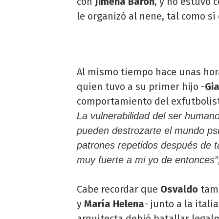
con
Jimena Barón
, y no estuvo c
le organizó al nene, tal como sí 
Al mismo tiempo hace unas hora
quien tuvo a su primer hijo -
Gi
comportamiento del exfutbolis
La vulnerabilidad del ser human
pueden destrozarte el mundo psi
patrones repetidos después de 
muy fuerte a mi yo de entonces”
Cabe recordar que
Osvaldo
tamb
y
María Helena
- junto a la ital
arquitecta debió batallar lega