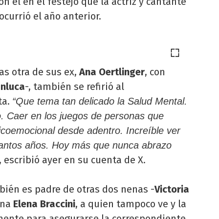
on él en el festejo que la actriz y cantante
ocurrió el año anterior.
s otra de sus ex,
Ana Oertlinger
, con
anluca
-, también se refirió al
ta.
“Que tema tan delicado la Salud Mental.
o. Caer en los juegos de personas que
coemocional desde adentro. Increíble ver
tantos años. Hoy más que nunca abrazo
, escribió ayer en su cuenta de X.
ién es padre de otras dos nenas -
Victoria
iana
Elena Braccini
, a quien tampoco ve y la
lmente para asegurarse la correspondiente