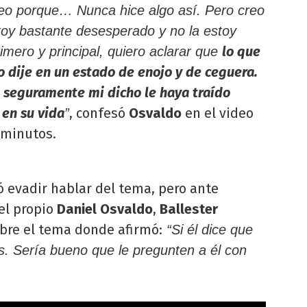
ideo porque… Nunca hice algo así. Pero creo
oy bastante desesperado y no la estoy
lo que
mero y principal, quiero aclarar que
o dije en un estado de enojo y de ceguera.
 seguramente mi dicho le haya traído
 en su vida
, confesó
Osvaldo
en el video
”
 minutos.
tó evadir hablar del tema, pero ante
el propio
Daniel Osvaldo
,
Ballester
bre el tema donde afirmó:
“Si él dice que
s. Sería bueno que le pregunten a él con