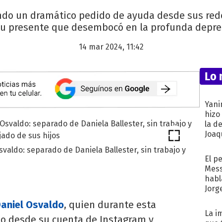
do un dramático pedido de ayuda desde sus redes
su presente que desembocó en la profunda depre
14 mar 2024, 11:42
Lo 
Yani
hizo
la d
Joaqu
svaldo: separado de Daniela Ballester, sin trabajo y
El p
Mess
habl
Jorg
aniel Osvaldo
, quien durante esta
La i
 desde su cuenta de Instagram y