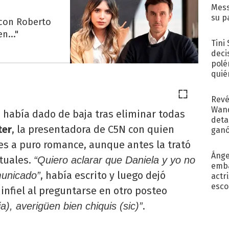
Mess
su p
 con Roberto
con..
n..."
Tini
deci
polé
quié
afue
Revé
Wand
 había dado de baja tras eliminar todas
detal
ter
, la presentadora de C5N con quien
ganó
próx
es a puro romance, aunque antes la trató
Ánge
rtuales.
“Quiero aclarar que Daniela y yo no
emba
, había escrito y luego dejó
municado”
actr
esco
 infiel al preguntarse en otro posteo
.
a), averigüen bien chiquis (sic)”