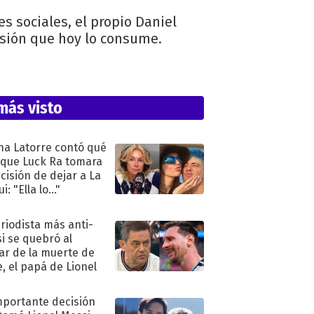
 sociales, el propio Daniel
sión que hoy lo consume.
más visto
na Latorre contó qué
 que Luck Ra tomara
ecisión de dejar a La
i: "Ella lo..."
eriodista más anti-
i se quebró al
ar de la muerte de
e, el papá de Lionel
mportante decisión