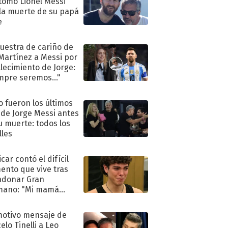
tomó Lionel Messi
 la muerte de su papá
e
uestra de cariño de
 Martínez a Messi por
allecimiento de Jorge:
mpre seremos..."
 fueron los últimos
 de Jorge Messi antes
u muerte: todos los
lles
car contó el difícil
nto que vive tras
ndonar Gran
mano: "Mi mamá
ió..."
motivo mensaje de
elo Tinelli a Leo