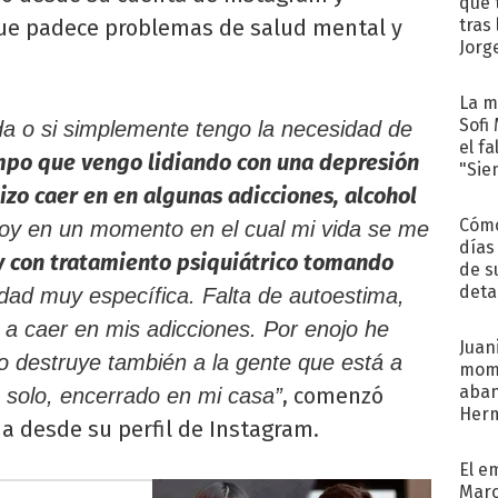
que 
que padece problemas de salud mental y
tras
Jorg
La m
Sofi
da o si simplemente tengo la necesidad de
el f
po que vengo lidiando con una depresión
"Sie
zo caer en en algunas adicciones, alcohol
Cómo
toy en un momento en el cual mi vida se me
días
y con tratamiento psiquiátrico tomando
de s
deta
ad muy específica. Falta de autoestima,
a caer en mis adicciones. Por enojo he
Juani
o destruye también a la gente que está a
mome
aba
, comenzó
 solo, encerrado en mi casa”
Her
a desde su perfil de Instagram.
recib
El e
Marc