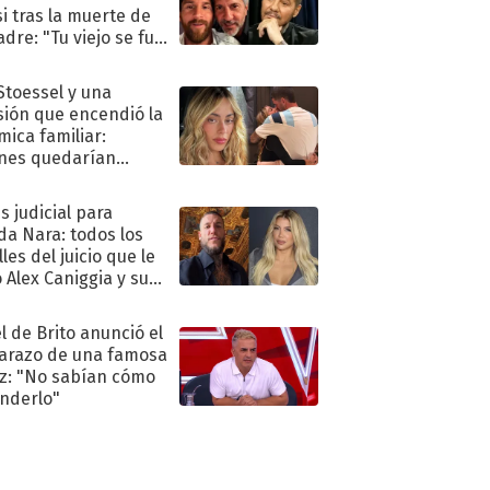
i tras la muerte de
adre: "Tu viejo se fue
."
 Stoessel y una
sión que encendió la
mica familiar:
nes quedarían
ra de su boda
s judicial para
a Nara: todos los
les del juicio que le
 Alex Caniggia y sus
imos pasos
l de Brito anunció el
razo de una famosa
iz: "No sabían cómo
nderlo"