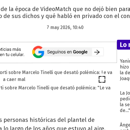
o de la época de VideoMatch que no dejó bien parad
o de sus dichos y qué habló en privado con el con
7 may 2026, 10:40
Lo 
Yani
hizo
la d
Joaqu
ti sobre Marcelo Tinelli que desató polémica: "Le va
La J
pedi
la s
de...
s personas históricas del plantel de
Ánge
lo largo de los años que estuvo al aire.