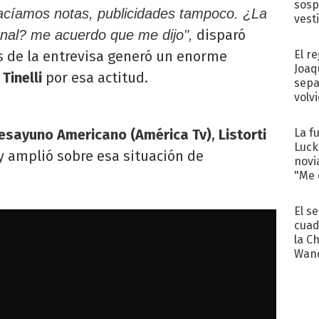
sosp
acíamos notas, publicidades tampoco. ¿La
vest
disparó
anal? me acuerdo que me dijo",
El r
es de la entrevisa generó un enorme
Joaq
a
Tinelli
por esa actitud.
sepa
volv
La f
esayuno Americano (América Tv)
,
Listorti
Luck
 y amplió sobre esa situación de
novi
"Me e
El s
cuad
la C
Wand
exp