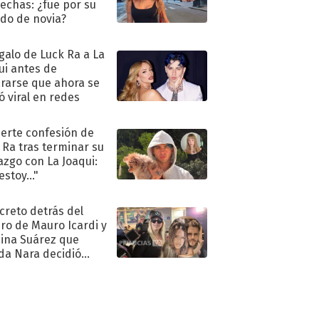
echas: ¿fue por su
ido de novia?
egalo de Luck Ra a La
ui antes de
rarse que ahora se
ió viral en redes
uerte confesión de
 Ra tras terminar su
azgo con La Joaqui:
stoy..."
ecreto detrás del
ro de Mauro Icardi y
hina Suárez que
a Nara decidió
oner