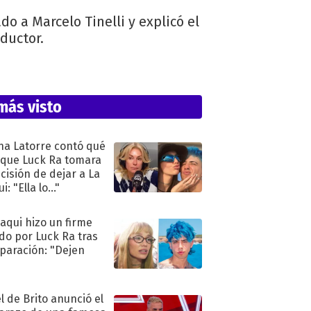
o a Marcelo Tinelli y explicó el
ductor.
más visto
na Latorre contó qué
 que Luck Ra tomara
ecisión de dejar a La
i: "Ella lo..."
oaqui hizo un firme
do por Luck Ra tras
eparación: "Dejen
"
l de Brito anunció el