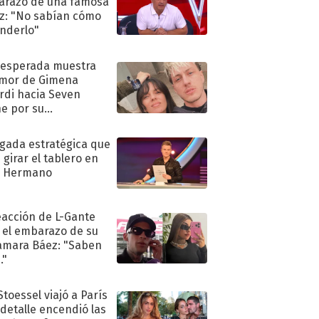
razo de una famosa
iz: "No sabían cómo
nderlo"
nesperada muestra
mor de Gimena
rdi hacia Seven
e por su
pleaños
ugada estratégica que
 girar el tablero en
n Hermano
eacción de L-Gante
 el embarazo de su
amara Báez: "Saben
."
Stoessel viajó a París
 detalle encendió las