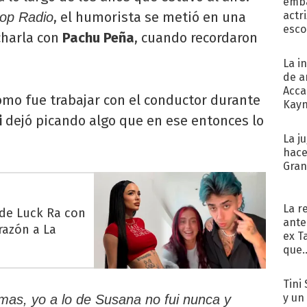
emba
, el humorista se metió en una
actr
op Radio
esco
charla con
Pachu Peña
, cuando recordaron
La i
de a
Acca
ómo fue trabajar con el conductor durante
Kayn
cum
i
dejó picando algo que en ese entonces lo
La j
hace
Gra
La r
 de Luck Ra con
ante
razón a La
ex T
que..
Tini 
y un
mas, yo a lo de Susana no fui nunca y