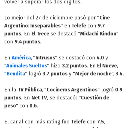
volver a superar los dos dígitos.
Lo mejor del 27 de diciembre pasó por
"Cine
Argentino: Inseparables"
en
Telefe
con
9.7
puntos
. En
El Trece
se destacó
"Midachi Kindon"
con
9.4 puntos.
En
América
, "Intrusos"
se destacó con
4.0
y
"
Animales Sueltos
"
hizo
3.2 puntos
. En
El Nueve,
"
Bendita
"
logró
3.7 puntos
y
"Mejor de noche", 3.4.
En la
TV Pública, "Cocineros Argentinos"
logró
0.9
puntos
. En
Net TV
, se destacó:
"Cuestión de
peso"
con
0.6.
El canal con más rating fue
Telefe
con
7.5
,