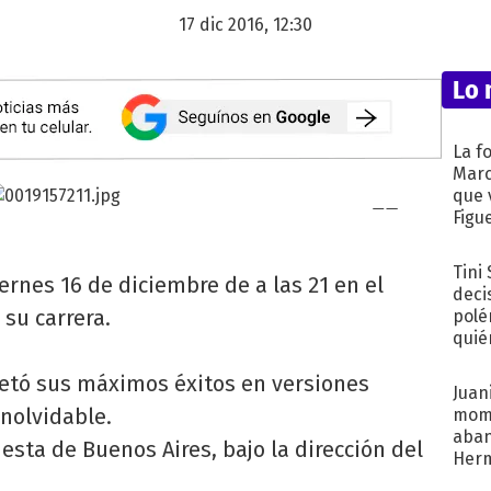
17 dic 2016, 12:30
Lo 
La f
Marc
que 
Figu
Tini
ernes 16 de diciembre de a las 21 en el
deci
 su carrera.
polé
quié
afue
retó sus máximos éxitos en versiones
Juani
inolvidable.
mome
aba
sta de Buenos Aires, bajo la dirección del
Her
recib