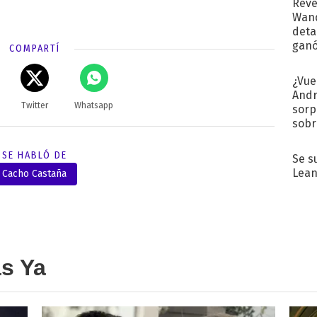
Revé
Wand
detal
ganó
COMPARTÍ
próx
¿Vue
Andr
Twitter
Whatsapp
sorp
sobr
regr
SE HABLÓ DE
Se s
Lean
Cacho Castaña
as Ya