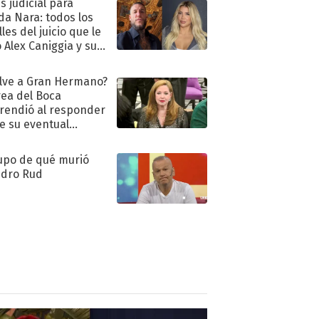
s judicial para
a Nara: todos los
les del juicio que le
 Alex Caniggia y sus
imos pasos
lve a Gran Hermano?
ea del Boca
rendió al responder
e su eventual
eso al reality
upo de qué murió
dro Rud