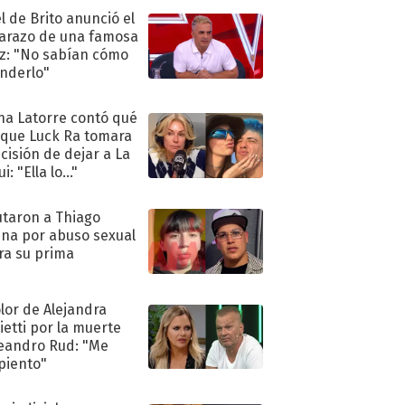
l de Brito anunció el
razo de una famosa
iz: "No sabían cómo
nderlo"
na Latorre contó qué
 que Luck Ra tomara
ecisión de dejar a La
i: "Ella lo..."
taron a Thiago
na por abuso sexual
ra su prima
olor de Alejandra
ietti por la muerte
eandro Rud: "Me
piento"