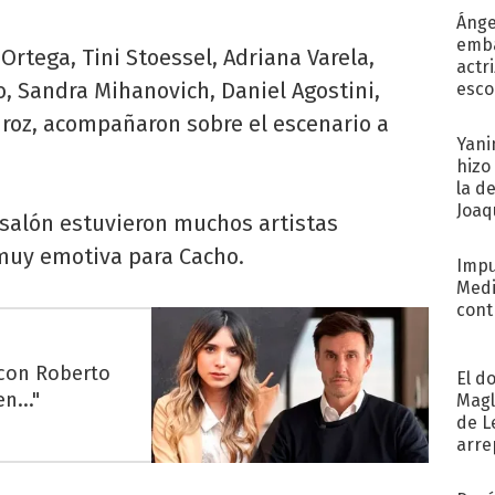
Ánge
emba
 Ortega, Tini Stoessel, Adriana Varela,
actr
o, Sandra Mihanovich, Daniel Agostini,
esco
iroz, acompañaron sobre el escenario a
Yani
hizo
la d
Joaqu
salón estuvieron muchos artistas
muy emotiva para Cacho.
Impu
Medi
cont
 con Roberto
El d
n..."
Magl
de L
arre