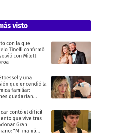
más visto
oto con la que
elo Tinelli confirmó
volvió con Milett
eroa
 Stoessel y una
sión que encendió la
mica familiar:
nes quedarían
ra de su boda
car contó el difícil
nto que vive tras
ndonar Gran
mano: "Mi mamá
ió..."