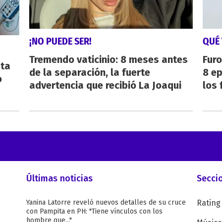
¡NO PUEDE SER!
QUÉ 
Tremendo vaticinio: 8 meses antes
Furo
sta
de la separación, la fuerte
8 ep
o
advertencia que recibió La Joaqui
los 
Últimas noticias
Secci
o
Yanina Latorre reveló nuevos detalles de su cruce
Rating
con Pampita en PH: "Tiene vínculos con los
hombre que..."