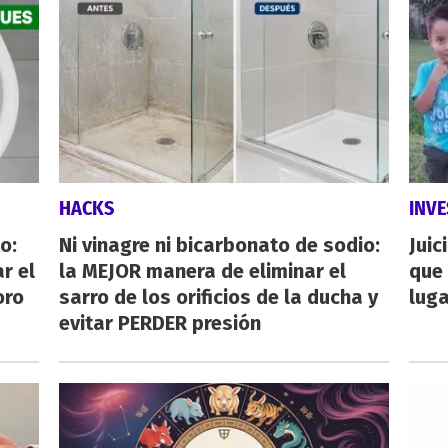
HACKS
INVE
o:
Ni vinagre ni bicarbonato de sodio:
Juic
r el
la MEJOR manera de eliminar el
que 
oro
sarro de los orificios de la ducha y
luga
evitar PERDER presión