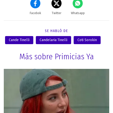
Facebok
Twitter
Whatsapp
SE HABLÓ DE
Cande Tinelli
Candelaria Tinelli
Coti Sorokin
Más sobre Primicias Ya