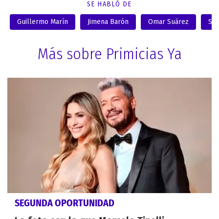
SE HABLÓ DE
Guillermo Marín
Jimena Barón
Omar Suárez
Sol
Más sobre Primicias Ya
SEGUNDA OPORTUNIDAD