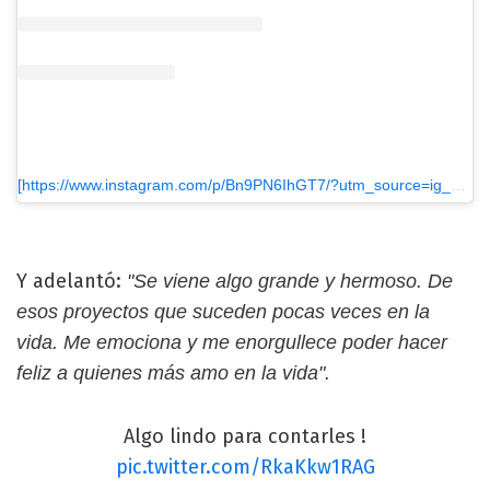
[https://www.instagram.com/p/Bn9PN6IhGT7/?utm_source=ig_embed&utm_medium=loading]Una publicación compartida de Federico Bal (@balfederico)
Y adelantó:
"Se viene algo grande y hermoso. De
esos proyectos que suceden pocas veces en la
vida. Me emociona y me enorgullece poder hacer
feliz a quienes más amo en la vida".
Algo lindo para contarles !
pic.twitter.com/RkaKkw1RAG