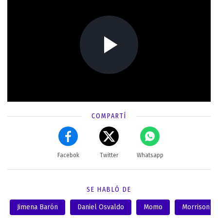
COMPARTÍ
Facebok
Twitter
Whatsapp
SE HABLÓ DE
Jimena Barón
Daniel Osvaldo
Momo
Morrison