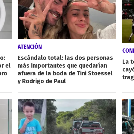
ATENCIÓN
CON
o:
Escándalo total: las dos personas
La 
r el
más importantes que quedarían
cayó
oro
afuera de la boda de Tini Stoessel
tra
y Rodrigo de Paul