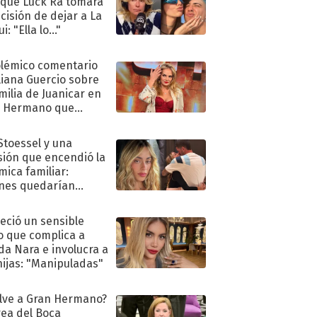
 que Luck Ra tomara
ecisión de dejar a La
i: "Ella lo..."
olémico comentario
liana Guercio sobre
amilia de Juanicar en
n Hermano que
tó la furia en redes
 Stoessel y una
sión que encendió la
mica familiar:
nes quedarían
ra de su boda
eció un sensible
o que complica a
a Nara e involucra a
hijas: "Manipuladas"
lve a Gran Hermano?
ea del Boca