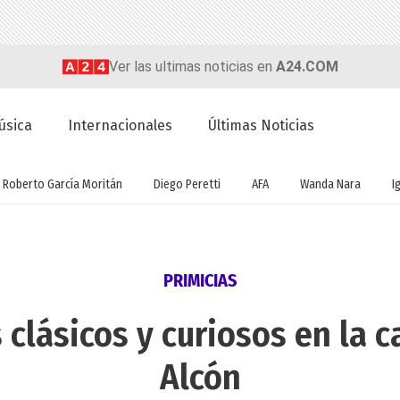
Ver las ultimas noticias en
A24.COM
úsica
Internacionales
Últimas Noticias
Roberto García Moritán
Diego Peretti
AFA
Wanda Nara
I
PRIMICIAS
lásicos y curiosos en la c
Alcón