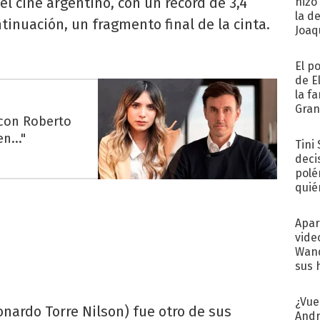
del cine argentino, con un récord de 3,4
hizo
la d
tinuación, un fragmento final de la cinta.
Joaqu
El p
de E
la f
Gra
 con Roberto
desa
n..."
Tini
deci
polé
quié
afue
Apar
vide
Wand
sus 
¿Vue
onardo Torre Nilson) fue otro de sus
Andr