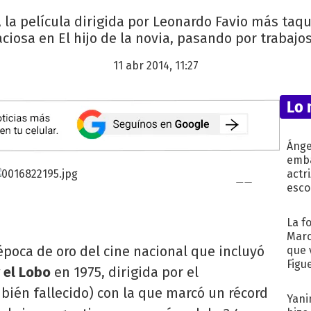
 la película dirigida por Leonardo Favio más taqui
iosa en El hijo de la novia, pasando por trabajos
11 abr 2014, 11:27
Lo 
Ánge
emba
actr
esco
La f
Marc
época de oro del cine nacional que incluyó
que 
Figu
 el Lobo
en 1975, dirigida por el
bién fallecido) con la que marcó un récord
Yani