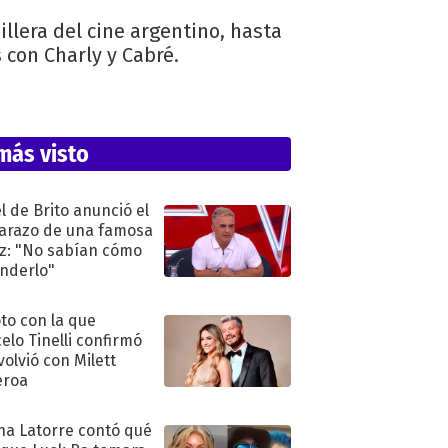
llera del cine argentino, hasta
 con Charly y Cabré.
más visto
l de Brito anunció el
razo de una famosa
iz: "No sabían cómo
nderlo"
oto con la que
elo Tinelli confirmó
volvió con Milett
eroa
na Latorre contó qué