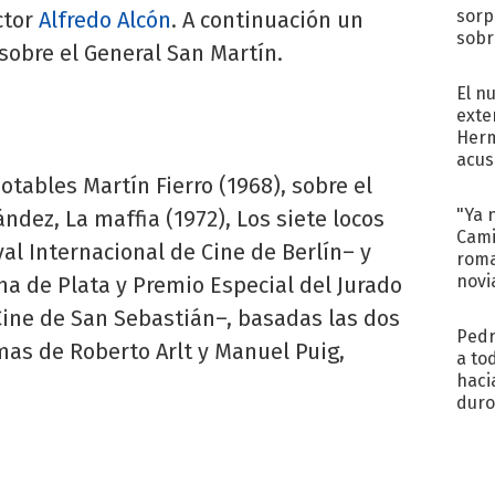
sorp
ctor
Alfredo Alcón
. A continuación un
sobr
 sobre el General San Martín.
regr
El n
exte
Herm
acus
Pinc
otables Martín Fierro (1968), sobre el
"Tra
"Ya 
dez, La maffia (1972), Los siete locos
Cami
val Internacional de Cine de Berlín– y
roma
novi
a de Plata y Premio Especial del Jurado
decl
 Cine de San Sebastián–, basadas las dos
Pedr
as de Roberto Arlt y Manuel Puig,
a to
haci
duro
aco
tera