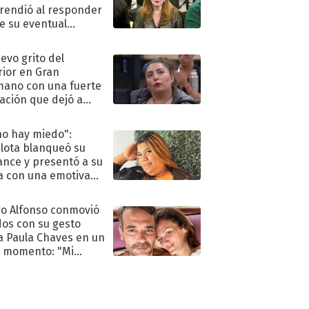
rendió al responder
e su eventual
eso al reality
uevo grito del
rior en Gran
ano con una fuerte
ación que dejó a
oya en shock:
idora"
no hay miedo":
lota blanqueó su
nce y presentó a su
a con una emotiva
aración de amor
o Alfonso conmovió
dos con su gesto
a Paula Chaves en un
 momento: "Mi
mpañante
péutico"