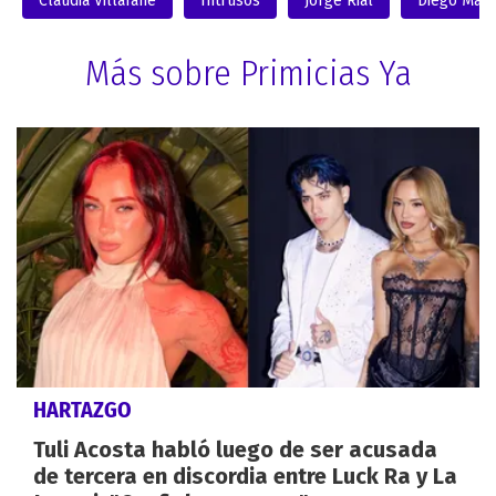
Claudia Villafañe
Intrusos
Jorge Rial
Diego Mar
Más sobre Primicias Ya
HARTAZGO
Tuli Acosta habló luego de ser acusada
de tercera en discordia entre Luck Ra y La