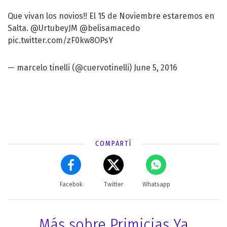
Que vivan los novios!! El 15 de Noviembre estaremos en
Salta.
@UrtubeyJM
@belisamacedo
pic.twitter.com/zF0kw8OPsY
— marcelo tinelli (@cuervotinelli)
June 5, 2016
COMPARTÍ
Facebok
Twitter
Whatsapp
Más sobre Primicias Ya