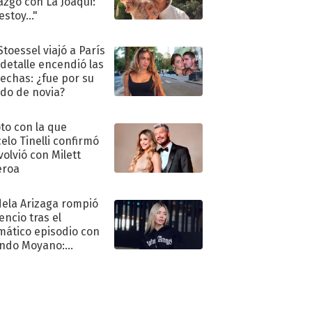
azgo con La Joaqui:
stoy..."
Stoessel viajó a París
 detalle encendió las
echas: ¿fue por su
ido de novia?
oto con la que
elo Tinelli confirmó
volvió con Milett
eroa
ela Arizaga rompió
lencio tras el
mático episodio con
ndo Moyano:
o..."