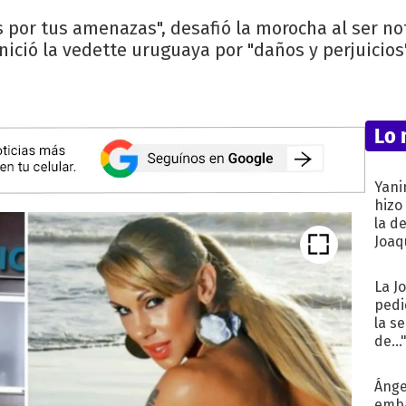
s por tus amenazas", desafió la morocha al ser no
inició la vedette uruguaya por "daños y perjuicios"
Lo 
Yani
hizo
la d
Joaqu
La J
pedi
la s
de...
Ánge
emba