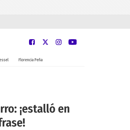
oessel
Florencia Peña
ro: ¡estalló en
frase!