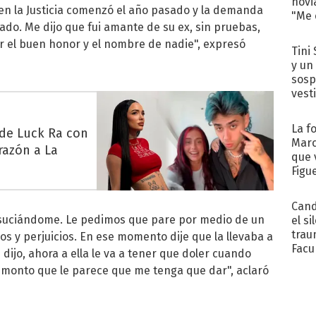
novi
n la Justicia comenzó el año pasado y la demanda
"Me e
gado. Me dijo que fui amante de su ex, sin pruebas,
r el buen honor y el nombre de nadie", expresó
Tini 
y un
sosp
vest
La f
 de Luck Ra con
Marc
razón a La
que 
Figu
Cand
nsuciándome. Le pedimos que pare por medio de un
el si
trau
 y perjuicios. En ese momento dije que la llevaba a
Facu
ue dijo, ahora a ella le va a tener que doler cuando
"Teng
el monto que le parece que me tenga que dar", aclaró