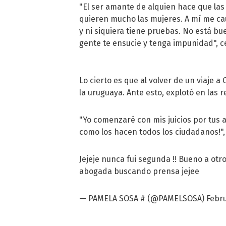
"El ser amante de alquien hace que las
quieren mucho las mujeres. A mí me cau
y ni siquiera tiene pruebas. No está bu
gente te ensucie y tenga impunidad", c
Lo cierto es que al volver de un viaje a
la uruguaya. Ante esto, explotó en las r
"Yo comenzaré con mis juicios por tus a
como los hacen todos los ciudadanos!",
Jejeje nunca fui segunda !! Bueno a otro
abogada buscando prensa jejee
— PAMELA SOSA # (@PAMELSOSA)
Febru