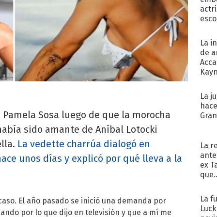
actr
esco
La i
de a
Acca
Kayn
cum
La j
hace
a a Pamela Sosa luego de que la morocha
Gra
había sido amante de Aníbal Lotocki
lla.
La vedette charrúa dialogó en
La r
ante
ace unos días y explicó por qué lleva a la
ex T
que..
La f
caso. El año pasado se inició una demanda por
Luck
ndo por lo que dijo en televisión y que a mí me