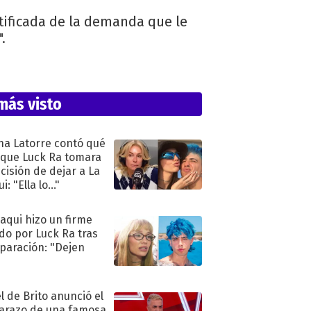
tificada de la demanda que le
.
más visto
na Latorre contó qué
 que Luck Ra tomara
ecisión de dejar a La
i: "Ella lo..."
oaqui hizo un firme
do por Luck Ra tras
eparación: "Dejen
"
l de Brito anunció el
razo de una famosa