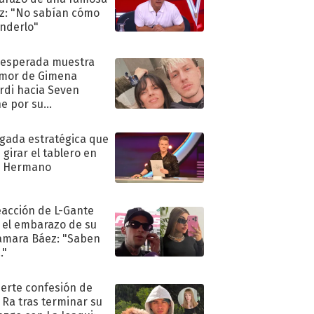
iz: "No sabían cómo
nderlo"
nesperada muestra
mor de Gimena
rdi hacia Seven
e por su
pleaños
ugada estratégica que
 girar el tablero en
n Hermano
eacción de L-Gante
 el embarazo de su
amara Báez: "Saben
."
uerte confesión de
 Ra tras terminar su