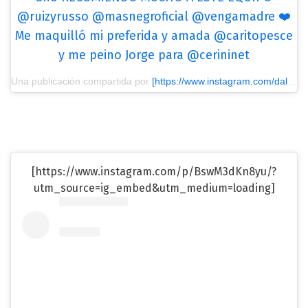
@ruizyrusso @masnegroficial @vengamadre ❤️
Me maquilló mi preferida y amada @caritopesce
y me peino Jorge para @cerininet
Una publicación compartida por
[https://www.instagram.com/dalmaradona/?utm_source=ig_embed&utm_medium=loading] Dalma Maradona
[https://www.instagram.com/p/BswM3dKn8yu/?
utm_source=ig_embed&utm_medium=loading]