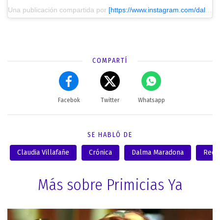
Una publicación compartida por
[https://www.instagram.com/dalmaradona/?utm_source=ig_embed&utm_medium=loading] Dalma Maradona
COMPARTÍ
Facebok
Twitter
Whatsapp
SE HABLÓ DE
Claudia Villafañe
Crónica
Dalma Maradona
Rede
Más sobre Primicias Ya