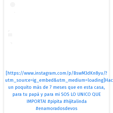
[https://www.instagram.com/p/BswM3dKn8yu/?
utm_source=ig_embed&utm_medium=loading]Hac
un poquito más de 7 meses que en esta casa,
para tu papá y para mi SOS LO UNICO QUE
IMPORTA! #pipita #hijitalinda
#enamoradosdevos