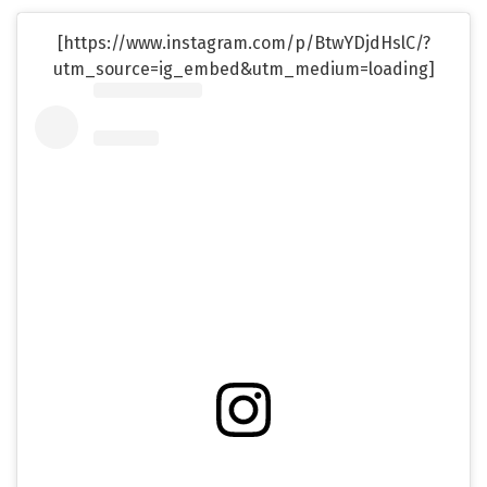
[https://www.instagram.com/p/BtwYDjdHslC/?
utm_source=ig_embed&utm_medium=loading]