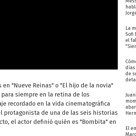
Mess
habl
Jorg
La m
Sofi
el f
"Sie
Cómo
días
de s
deta
 en "Nueve Reinas" o "El hijo de la novia"
para siempre en la retina de los
Juani
mome
je recordado en la vida cinematográfica
aba
l protagonista de una de las seis historias
Her
recib
ecto, el actor definió quién es "Bombita" en
El e
Marc