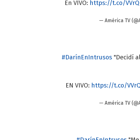
En VIVO:
https://t.co/VV
— América TV (@
#DarínEnIntrusos
"Decidí a
EN VIVO:
https://t.co/VV
— América TV (@
#DarínEnIntrusos
"Me 