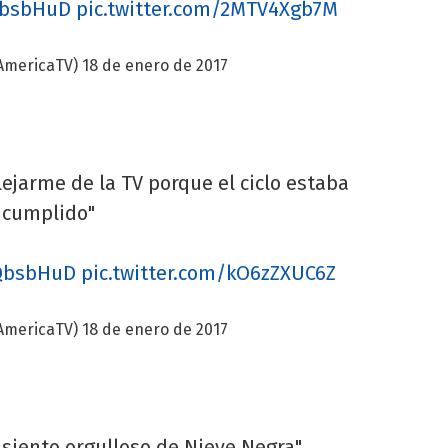
rQbsbHuD
pic.twitter.com/2MTV4Xgb7M
AmericaTV)
18 de enero de 2017
lejarme de la TV porque el ciclo estaba
cumplido"
rQbsbHuD
pic.twitter.com/kO6zZXUC6Z
AmericaTV)
18 de enero de 2017
siento orgulloso de Nieve Negra"