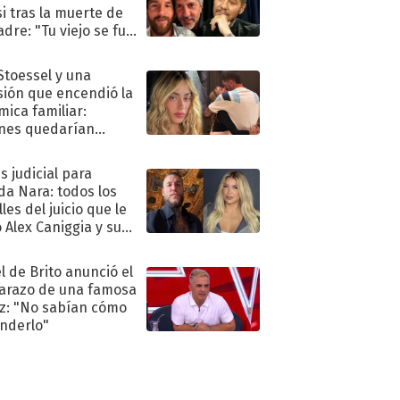
i tras la muerte de
adre: "Tu viejo se fue
."
 Stoessel y una
sión que encendió la
mica familiar:
nes quedarían
ra de su boda
s judicial para
a Nara: todos los
les del juicio que le
 Alex Caniggia y sus
imos pasos
l de Brito anunció el
razo de una famosa
iz: "No sabían cómo
nderlo"