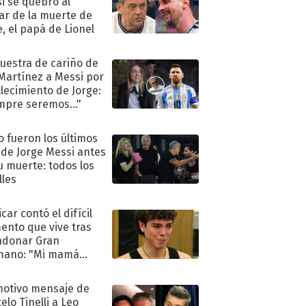
i se quebró al
ar de la muerte de
e, el papá de Lionel
uestra de cariño de
 Martínez a Messi por
allecimiento de Jorge:
mpre seremos..."
 fueron los últimos
 de Jorge Messi antes
u muerte: todos los
lles
car contó el difícil
nto que vive tras
ndonar Gran
mano: "Mi mamá
ió..."
motivo mensaje de
elo Tinelli a Leo