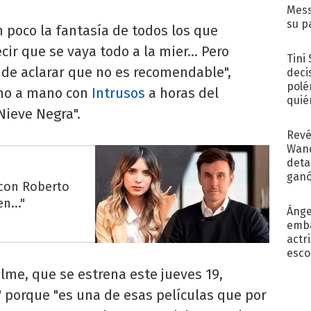
Mess
su p
 poco la fantasía de todos los que
con..
ir que se vaya todo a la mier... Pero
Tini
 de aclarar que no es recomendable",
deci
polé
ano a mano con
Intrusos
a horas del
quié
Nieve Negra".
afue
Revé
Wand
detal
ganó
 con Roberto
próx
n..."
Ánge
emba
actr
esco
lme, que se estrena este jueves 19,
o" porque "es una de esas películas que por