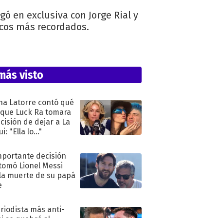
gó en exclusiva con Jorge Rial y
icos más recordados.
más visto
na Latorre contó qué
 que Luck Ra tomara
ecisión de dejar a La
i: "Ella lo..."
mportante decisión
tomó Lionel Messi
 la muerte de su papá
e
eriodista más anti-