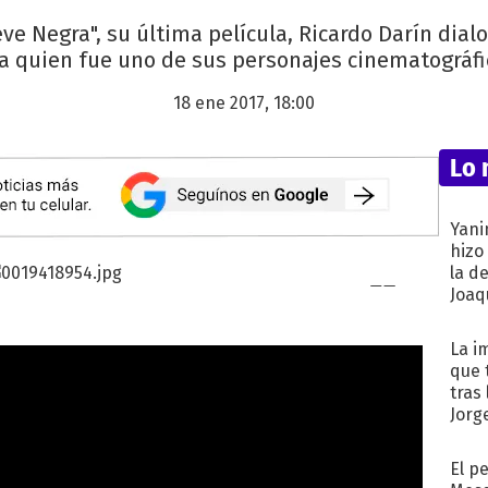
eve Negra", su última película, Ricardo Darín dialo
 a quien fue uno de sus personajes cinematográf
18 ene 2017, 18:00
Lo 
Yani
hizo
la d
Joaqu
La i
que 
tras
Jorg
El p