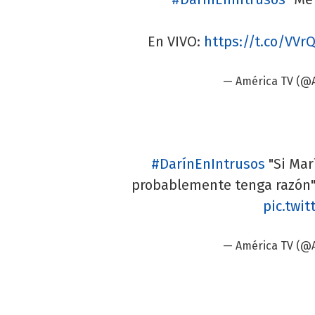
En VIVO:
https://t.co/VV
— América TV (@
#DarínEnIntrusos
"Si Mar
probablemente tenga razón"
pic.twi
— América TV (@