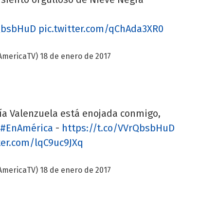
rQbsbHuD
pic.twitter.com/qChAda3XR0
AmericaTV)
18 de enero de 2017
ía Valenzuela está enojada conmigo,
#EnAmérica
-
https://t.co/VVrQbsbHuD
tter.com/lqC9uc9JXq
AmericaTV)
18 de enero de 2017