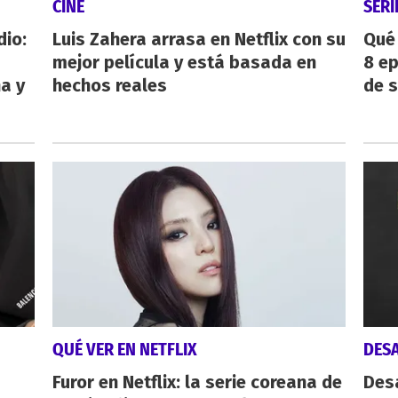
CINE
SERI
dio:
Luis Zahera arrasa en Netflix con su
Qué 
mejor película y está basada en
8 ep
ha y
hechos reales
de 
QUÉ VER EN NETFLIX
DES
Furor en Netflix: la serie coreana de
Des