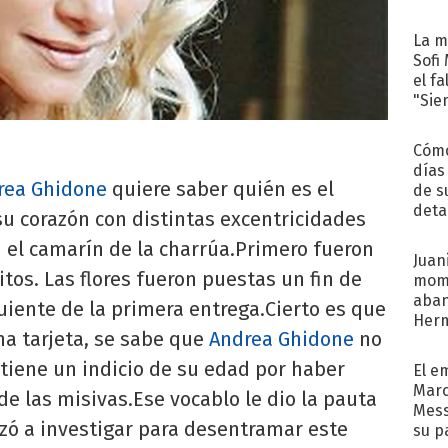
La m
Sofi
el f
"Sie
Cómo
días
rea Ghidone
quiere saber quién es el
de s
deta
u corazón con distintas excentricidades
 el camarín de la charrúa.Primero fueron
Juani
os. Las flores fueron puestas un fin de
mome
aba
uiente de la primera entrega.Cierto es que
Her
na tarjeta, se sabe que
Andrea Ghidone
no
recib
tiene un indicio de su edad por haber
El e
Marc
e las misivas.Ese vocablo le dio la pauta
Mess
ó a investigar para desentramar este
su p