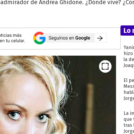
l admirador de Andrea Ghidone. ¿Dónde vive? ¿C
Lo 
Yani
hizo
la d
Joaqu
El p
Mess
habl
Jorg
La i
que 
tras
Jorg