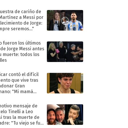
uestra de cariño de
 Martínez a Messi por
allecimiento de Jorge:
mpre seremos..."
 fueron los últimos
 de Jorge Messi antes
u muerte: todos los
lles
car contó el difícil
nto que vive tras
ndonar Gran
mano: "Mi mamá
ió..."
motivo mensaje de
elo Tinelli a Leo
i tras la muerte de
adre: "Tu viejo se fue