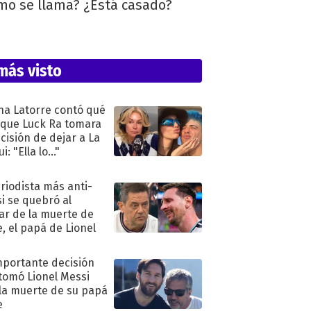
ómo se llama? ¿Está casado?
más visto
na Latorre contó qué
 que Luck Ra tomara
ecisión de dejar a La
i: "Ella lo..."
eriodista más anti-
i se quebró al
ar de la muerte de
e, el papá de Lionel
mportante decisión
tomó Lionel Messi
 la muerte de su papá
e