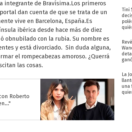
con..
la integrante de Bravísima.Los primeros
Tini
portal dan cuenta de que se trata de un
deci
ente vive en Barcelona, España.Es
polé
quié
ínsula ibérica desde hace más de diez
afue
dó obnubilado con la rubia. Su nombre es
Revé
centes y está divorciado. Sin duda alguna,
Wand
detal
 armar el rompecabezas amoroso. ¿Querrá
ganó
citan las cosas.
próx
La J
llan
una 
quie
 con Roberto
para.
n..."