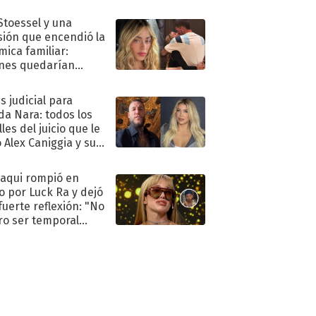
."
 Stoessel y una
sión que encendió la
mica familiar:
nes quedarían
ra de su boda
s judicial para
a Nara: todos los
les del juicio que le
 Alex Caniggia y sus
imos pasos
oaqui rompió en
to por Luck Ra y dejó
fuerte reflexión: "No
ro ser temporal
.."