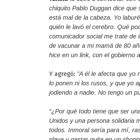
chiquito Pablo Duggan dice que s
está mal de la cabeza. Yo laburé 
quién le lavó el cerebro. Qué po
comunicador social me trate de i
de vacunar a mi mamá de 80 años?
hice en un link, con el gobierno
Y agregó:
"A él le afecta que yo
lo ponen ni los rusos, y que yo 
jodiendo a nadie. No tengo un p
“¿Por qué todo tiene que ser un
Unidos y una persona solidaria 
todos. Inmoral sería para mí, ra
playa y gastar guita en un shopp