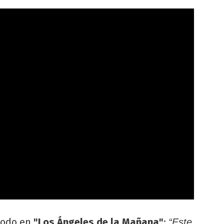
todo en
"Los Ángeles de la Mañana"
:
“Este