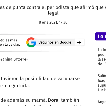
nes de punta contra el periodista que afirmó qu
ilegal.
8 ene 2021, 17:36
Lo 
La J
pedi
la s
de...
Sali
tuvieron la posibilidad de vacunarse
Joaq
orma gratuita.
supu
Luck
nde además su mamá,
Dora
, también
Ánge