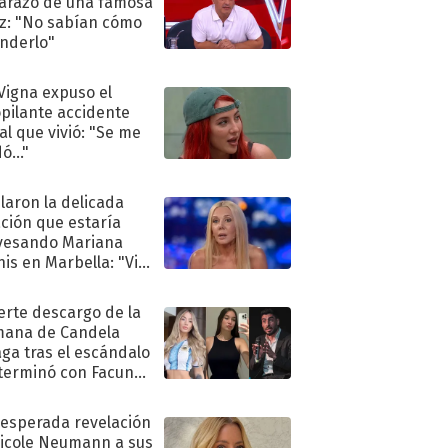
razo de una famosa
iz: "No sabían cómo
nderlo"
 Vigna expuso el
pilante accidente
al que vivió: "Se me
ó..."
laron la delicada
ación que estaría
vesando Mariana
is en Marbella: "Vive
"
uerte descargo de la
ana de Candela
aga tras el escándalo
terminó con Facundo
no detenido
nesperada revelación
icole Neumann a sus