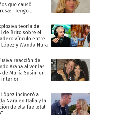
ños que causó
resa: "Tengo
as y..."
xplosiva teoría de
l de Brito sobre el
adero vínculo entre
 López y Wanda Nara
fusiva reacción de
ndo Arana al ver las
s de María Susini en
 interior
 López incineró a
a Nara en Italia y la
ión de ella fue letal:
p"