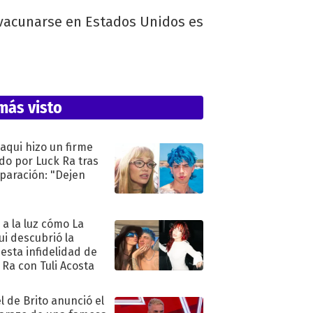
e vacunarse en Estados Unidos es
más visto
oaqui hizo un firme
do por Luck Ra tras
eparación: "Dejen
"
ó a la luz cómo La
ui descubrió la
esta infidelidad de
 Ra con Tuli Acosta
l de Brito anunció el