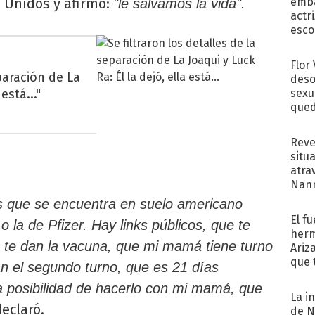
s Unidos y afirmó:
emba
"le salvamos la vida".
actr
esco
Flor
eparación de La
deso
está..."
sexu
qued
Reve
situ
atra
Nann
de...
 que se encuentra en suelo americano
El f
la de Pfizer. Hay links públicos, que te
herm
e te dan la vacuna, que mi mamá tiene turno
Ariz
que 
dan el segundo turno, que es 21 días
Moya
a posibilidad de hacerlo con mi mamá, que
La i
eclaró.
de N