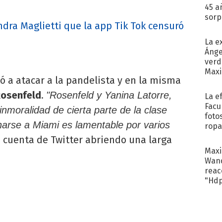
45 a
sorp
ndra Maglietti que la app Tik Tok censuró
náuse
La e
Ánge
verd
Maxi
tó a atacar a la pandelista y en la misma
Rosenfeld
.
"Rosenfeld y Yanina Latorre,
La e
Facu
inmoralidad de cierta parte de la clase
foto
arse a Miami es lamentable por varios
ropa
 cuenta de Twitter abriendo una larga
Maxi
Wand
reacc
"Hd