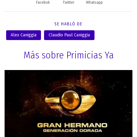
Facebok
Twitter
Whatsapp
SE HABLÓ DE
Alex Caniggia
Claudio Paul Caniggia
Más sobre Primicias Ya