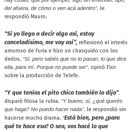
hay cosas, que por ejemplo, sigo sin entender, tipo,
le
del afuera, de cómo o ven acá adentro”,
respondió Mauro.
“Si yo llego a decir algo así, estoy
canceladísimo, me voy así”,
reflexionó el interés
amoroso de Furia e hizo un chasquido con los
dedos.
“Sí, pero sabés que no lo pasan, lo que dice
opinó Flor
ella, para mí. Porque no puede ser”,
sobre la producción de Telefe.
“Y que tenías el pito chico también lo dijo”
,
disparó filosa la rubia.
“Y bueno, sí, ¿qué querés
le respondió sin
que haga? No puedo hacer nada”,
Está bien, pero ¿para
hacerse mucho drama.
“
qué te hace eso? O sea, vos hacé lo que